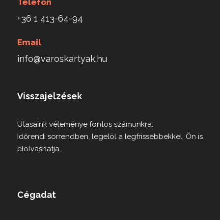
Telefon
+36 1 413-64-94
Email
info@varoskartyak.hu
Visszajelzések
Utasaink véleménye fontos számunkra.
Időrendi sorrendben, legelöl a legfrissebbekkel, Ön is
elolvashatja…
Cégadat