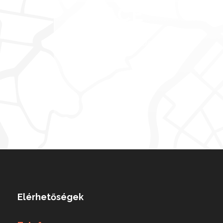
SPACE
Full / Hover With Left Caption
Elérhetőségek