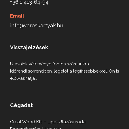
+36 1 413-64-94
Email
info@varoskartyak.hu
Visszajelzések
Utasaink véleménye fontos számunkra.
Időrendi sorrendben, legelöl a legfrissebbekkel, Ön is
elolvashatja…
Cégadat
Great Wood Kft. – Liget Utazási iroda
Engedélyszám: U-000751