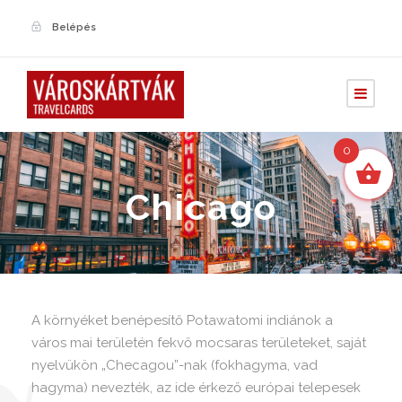
Belépés
0
Chicago
A környéket benépesítő Potawatomi indiánok a
város mai területén fekvő mocsaras területeket, saját
nyelvükön „Checagou”-nak (fokhagyma, vad
hagyma) nevezték, az ide érkező európai telepesek