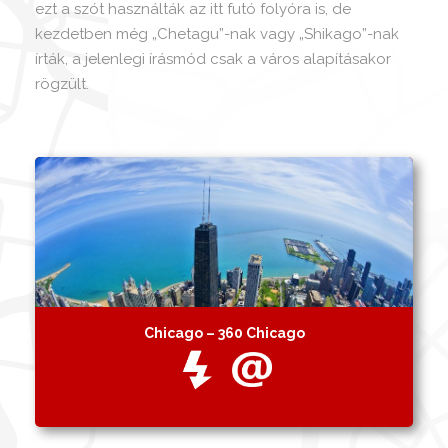
ezt a szót használták az itt futó folyóra is, de
kezdetben még „Chetagu”-nak vagy „Shikago”-nak
írták, a jelenlegi írásmód csak a város alapításakor
rögzült.
Chicago – 360 Chicago