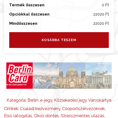
Termék összesen
0 Ft
n
n
Opciókkal összesen
22020 Ft
y
Mindösszesen
22020 Ft
i
s
é
KOSÁRBA TESZEM
g
Kategória:
Berlin
,
e-jegy
,
Közlekedési jegy
,
Városkártya
Címkék:
Családi kedvezmény
,
Csoportszervezőknek
,
Első látogatás
,
Okos döntés
,
Stresszmentes utazás
,