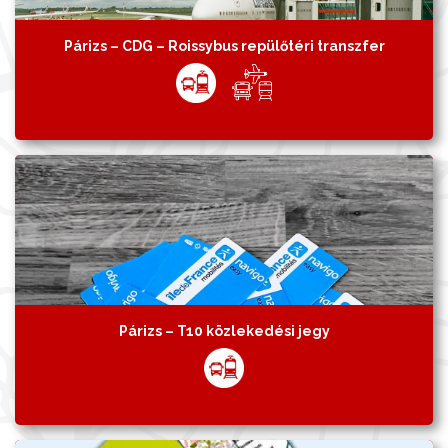
Párizs – CDG – Roissybus repülőtéri transzfer
Párizs – T10 közlekedési jegy