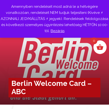
Amennyiben rendelését most adná le a hétvégére
Belépés
vonatkozóan, rendelését NEM tudjuk teljesíteni (Kivéve ⚡
AZONNALI JEGYKIÁLLÍTÁS ⚡ jegyek). Rendelések feldolgozása
és következő személyes ügyintézési lehetőség HÉTFŐN 10:00-
től.
Bezárás
0
Berlin Welcome Card –
ABC