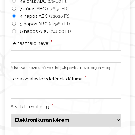
48 órás ABC
(13560 Ft)
n
72 órás ABC
(17650 Ft)
W
4 napos ABC
(22020 Ft)
e
5 napos ABC
(22980 Ft)
l
6 napos ABC
(24600 Ft)
c
*
Felhasználó neve:
o
m
e
C
A kártyák névre szólnak, kérjük pontos nevet adjon meg.
a
*
Felhasználás kezdetének dátuma:
r
d
-
A
*
Átvételi lehetőség:
B
C
m
e