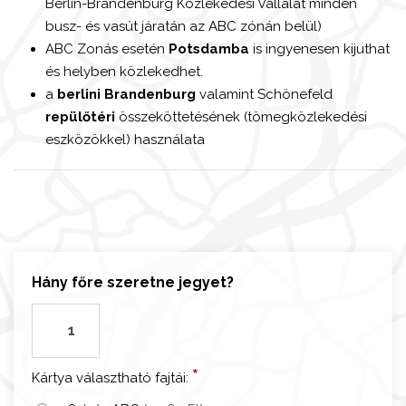
Berlin-Brandenburg Közlekedési Vállalat minden
busz- és vasút járatán az ABC zónán belül)
ABC Zonás esetén
Potsdamba
is ingyenesen kijuthat
és helyben közlekedhet.
a
berlini Brandenburg
valamint Schönefeld
repülőtéri
összeköttetésének (tömegközlekedési
eszközökkel) használata
Hány főre szeretne jegyet?
B
e
r
*
Kártya választható fajtái:
l
i