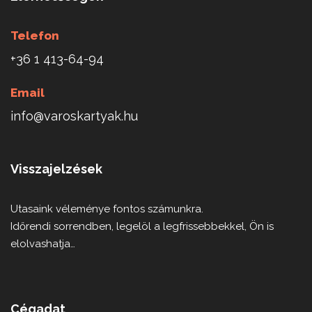
Telefon
+36 1 413-64-94
Email
info@varoskartyak.hu
Visszajelzések
Utasaink véleménye fontos számunkra.
Időrendi sorrendben, legelöl a legfrissebbekkel, Ön is
elolvashatja…
Cégadat