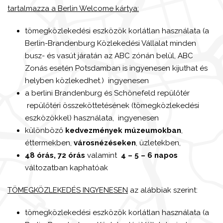
tartalmazza a Berlin Welcome kártya:
tömegközlekedési eszközök korlátlan használata (a
Berlin-Brandenburg Közlekedési Vállalat minden
busz- és vasút járatán az ABC zónán belül, ABC
Zonás esetén Potsdamban is ingyenesen kijuthat és
helyben közlekedhet.) ingyenesen
a berlini Brandenburg és Schönefeld repülőtér
repülőtéri összeköttetésének (tömegközlekedési
eszközökkel) használata, ingyenesen
különböző
kedvezmények múzeumokban
,
éttermekben,
városnézéseken
, üzletekben,
48 órás, 72 órás
valamint
4 – 5 – 6 napos
változatban kaphatóak
TÖMEGKÖZLEKEDÉS INGYENESEN
az alábbiak szerint:
tömegközlekedési eszközök korlátlan használata (a