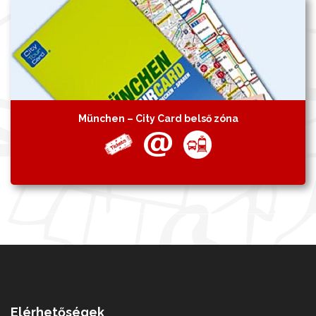
München – City Card belső zóna
Elérhetőségek