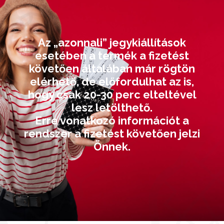
Az „azonnali” jegykiállítások
esetében a termék a fizetést
követően általában már rögtön
elérhető, de előfordulhat az is,
hogy csak 20-30 perc elteltével
lesz letölthető.
Erre vonatkozó információt a
rendszer a fizetést követően jelzi
Önnek.