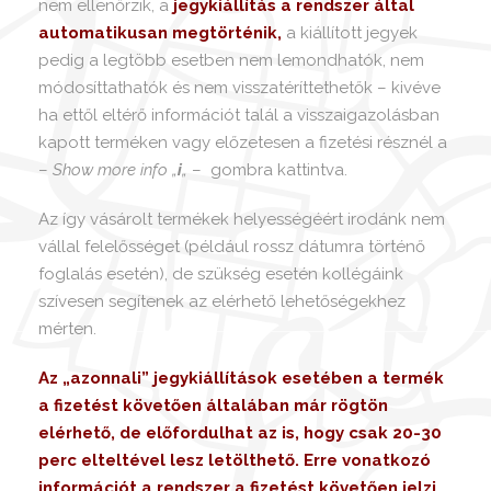
nem ellenőrzik, a
jegykiállítás a rendszer által
automatikusan megtörténik,
a kiállított jegyek
pedig a legtöbb esetben nem lemondhatók, nem
módosíttathatók és nem visszatéríttethetők – kivéve
ha ettől eltérő információt talál a visszaigazolásban
kapott terméken vagy előzetesen a fizetési résznél a
–
Show more info „
i
„
– gombra kattintva.
Az így vásárolt termékek helyességéért irodánk nem
vállal felelősséget (például rossz dátumra történő
foglalás esetén), de szükség esetén kollégáink
szívesen segítenek az elérhető lehetőségekhez
mérten.
Az „azonnali” jegykiállítások esetében a termék
a fizetést követően általában már rögtön
elérhető, de előfordulhat az is, hogy csak 20-30
perc elteltével lesz letölthető. Erre vonatkozó
információt a rendszer a fizetést követően jelzi