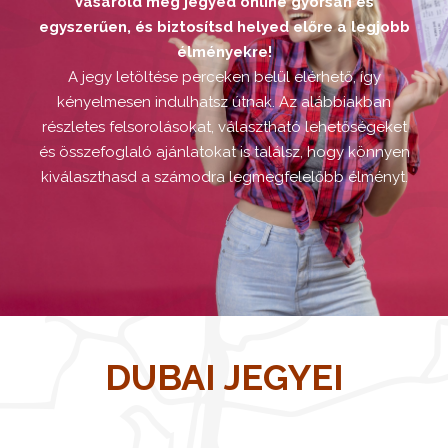
Vásárold meg jegyed online gyorsan és
egyszerűen, és biztosítsd helyed előre a legjobb
élményekre!
A jegy letöltése perceken belül elérhető, így
kényelmesen indulhatsz útnak. Az alábbiakban
részletes felsorolásokat, választható lehetőségeket
és összefoglaló ajánlatokat is találsz, hogy könnyen
kiválaszthasd a számodra legmegfelelőbb élményt.
DUBAI JEGYEI