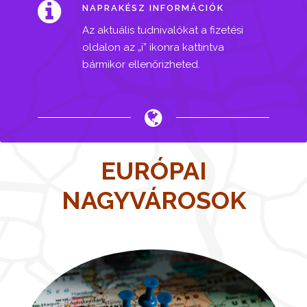
NAPRAKÉSZ INFORMÁCIÓK
Az aktuális tudnivalókat a fizetési
oldalon az „i” ikonra kattintva
bármikor ellenőrizheted.
EURÓPAI
NAGYVÁROSOK