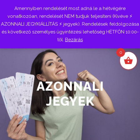
Amennyiben rendelését most adná le a hétvégére
Belépés
vonatkozóan, rendelését NEM tudjuk teljesíteni (Kivéve ⚡
AZONNALI JEGYKIÁLLÍTÁS ⚡ jegyek). Rendelések feldolgozása
és következő személyes ügyintézési lehetőség HÉTFŐN 10:00-
től.
Bezárás
0
AZONNALI
JEGYEK