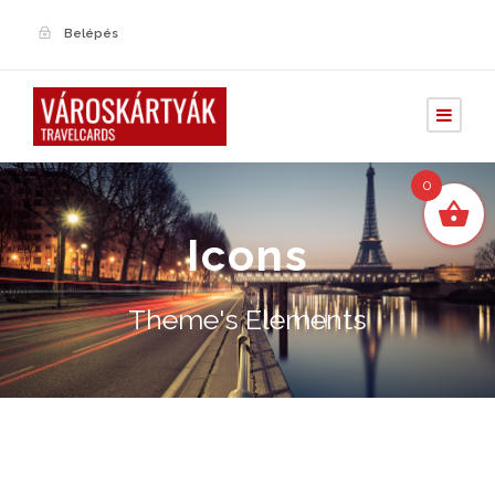
Belépés
0
Icons
Theme's Elements