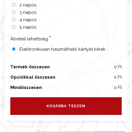
n
2 napos
-
3 napos
C
4 napos
i
5 napos
t
*
Átvételi lehetőség
y
C
Elektronikusan használható kártyát kérek
a
r
Termék összesen
0 Ft
d
t
Opciókkal összesen
0 Ft
e
Mindösszesen
0 Ft
l
j
e
KOSÁRBA TESZEM
s
z
ó