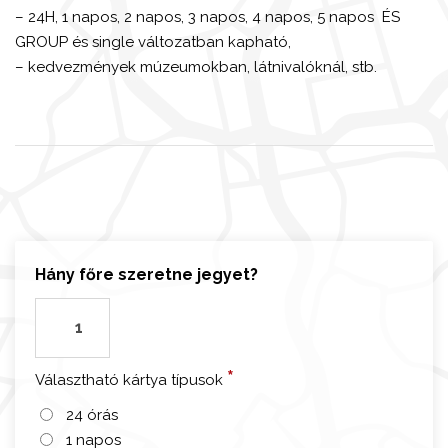
– 24H, 1 napos, 2 napos, 3 napos, 4 napos, 5 napos ÉS
GROUP és single változatban kapható,
– kedvezmények múzeumokban, látnivalóknál, stb.
Hány főre szeretne jegyet?
M
ü
n
*
Választható kártya típusok
c
h
24 órás
e
1 napos