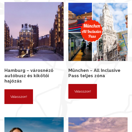
Hamburg – városnéző
München – All Inclusive
autóbusz és kikötői
Pass teljes zóna
hajózás
Válasszon!
Válasszon!