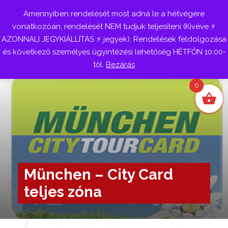
Amennyiben rendelését most adná le a hétvégére
Belépés
vonatkozóan, rendelését NEM tudjuk teljesíteni (Kivéve ⚡
AZONNALI JEGYKIÁLLÍTÁS ⚡ jegyek). Rendelések feldolgozása
és következő személyes ügyintézési lehetőség HÉTFŐN 10:00-
től.
Bezárás
0
München – City Card
teljes zóna