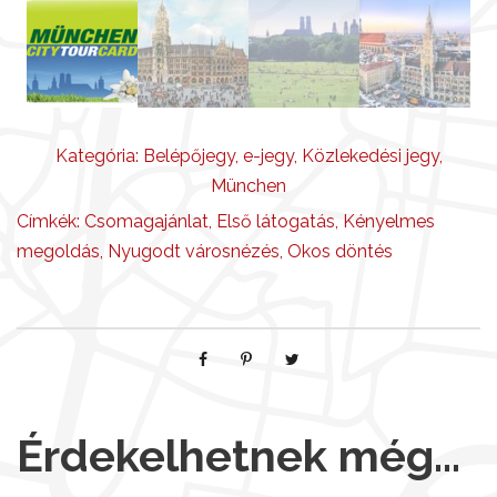
n
a
m
e
n
n
Kategória:
Belépőjegy
,
e-jegy
,
Közlekedési jegy
,
y
München
i
Címkék:
Csomagajánlat
,
Első látogatás
,
Kényelmes
s
megoldás
,
Nyugodt városnézés
,
Okos döntés
é
g
Érdekelhetnek még…