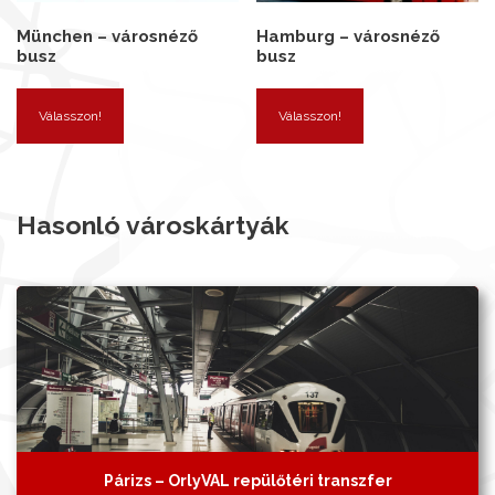
München – városnéző
Hamburg – városnéző
busz
busz
Válasszon!
Válasszon!
Hasonló városkártyák
Párizs – OrlyVAL repülőtéri transzfer