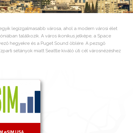
egyik legizgalmasabb városa, ahol a modern városi élet
niában találkozik. A város ikonikus jelképe, a Space
nyező hegyekre és a Puget Sound öblére. A pezsgő
 vízparti sétányok miatt Seattle kiváló úti cél városnézéshez
IM eSIM USA