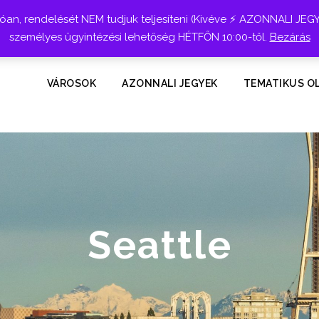
n, rendelését NEM tudjuk teljesíteni (Kivéve ⚡ AZONNALI JEG
személyes ügyintézési lehetőség HÉTFŐN 10:00-től.
Bezárás
VÁROSOK
AZONNALI JEGYEK
TEMATIKUS O
Seattle