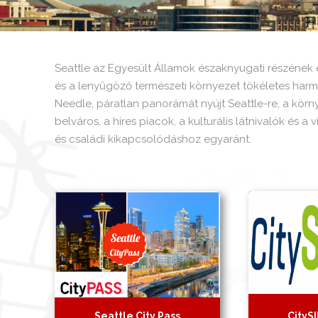
Seattle az Egyesült Államok északnyugati részének 
és a lenyűgöző természeti környezet tökéletes harmó
Needle, páratlan panorámát nyújt Seattle-re, a kör
belváros, a híres piacok, a kulturális látnivalók és a
és családi kikapcsolódáshoz egyaránt.
Seattle City Pass
CityS