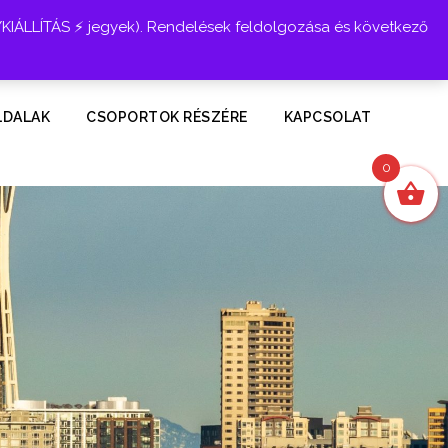
YKIÁLLÍTÁS ⚡ jegyek). Rendelések feldolgozása és következő
Belépés
LDALAK
CSOPORTOK RÉSZÉRE
KAPCSOLAT
0