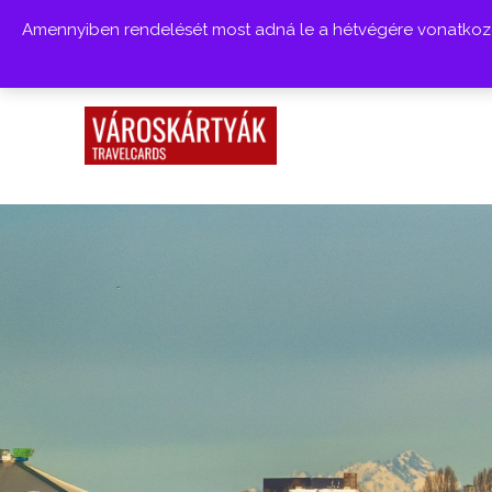
Amennyiben rendelését most adná le a hétvégére vonatkozóa