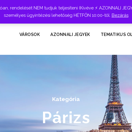
n, rendelését NEM tudjuk teljesíteni (Kivéve ⚡ AZONNALI JEG
személyes ügyintézési lehetőség HÉTFŐN 10:00-től.
Bezárás
VÁROSOK
AZONNALI JEGYEK
TEMATIKUS O
Kategória
Párizs