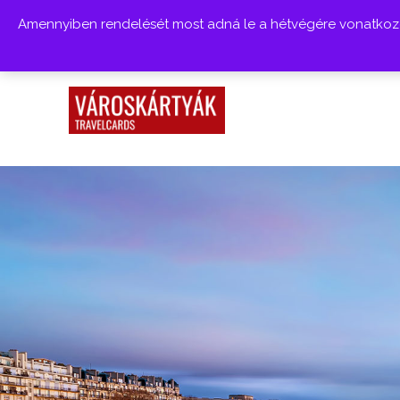
Amennyiben rendelését most adná le a hétvégére vonatkozóa