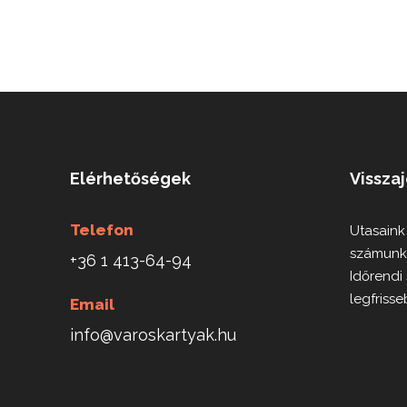
Elérhetőségek
Vissza
Telefon
Utasaink
számunk
+36 1 413-64-94
Időrendi
legfrisse
Email
info@varoskartyak.hu