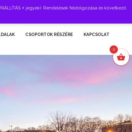
YKIÁLLÍTÁS ⚡ jegyek). Rendelések feldolgozása és következő
Belépés
LDALAK
CSOPORTOK RÉSZÉRE
KAPCSOLAT
0