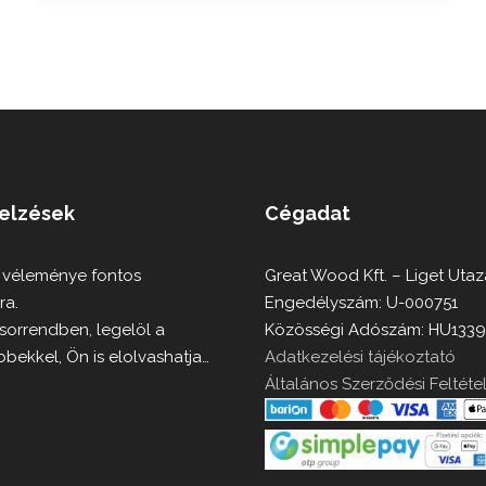
jelzések
Cégadat
 véleménye fontos
Great Wood Kft. – Liget Utaz
ra.
Engedélyszám: U-000751
 sorrendben, legelöl a
Közösségi Adószám: HU133
bbekkel, Ön is elolvashatja…
Adatkezelési tájékoztató
Általános Szerződési Feltéte