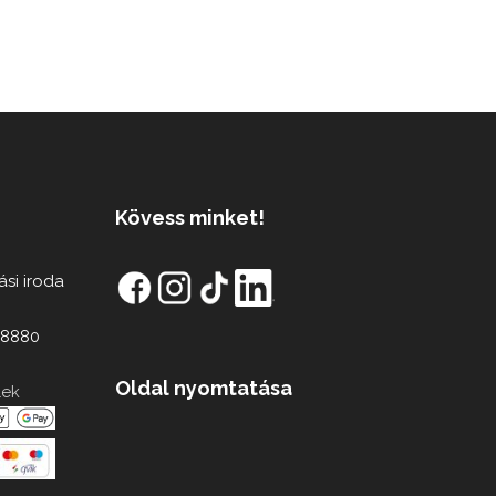
Kövess minket!
ási iroda
98880
Oldal nyomtatása
lek