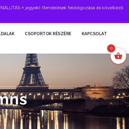
YKIÁLLÍTÁS ⚡ jegyek). Rendelések feldolgozása és következő
Belépés
LDALAK
CSOPORTOK RÉSZÉRE
KAPCSOLAT
0
umns