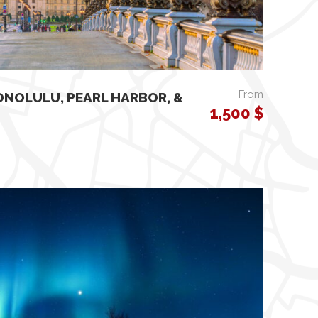
From
ONOLULU, PEARL HARBOR, &
1,500 $