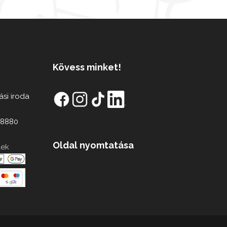
Kövess minket!
ási iroda
98880
Oldal nyomtatása
lek