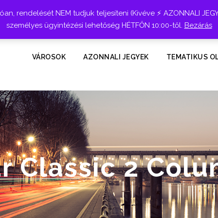
n, rendelését NEM tudjuk teljesíteni (Kivéve ⚡ AZONNALI JEG
személyes ügyintézési lehetőség HÉTFŐN 10:00-től.
Bezárás
VÁROSOK
AZONNALI JEGYEK
TEMATIKUS O
r Classic 2 Col