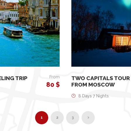
From
LING TRIP
TWO CAPITALS TOUR 
80 $
FROM MOSCOW
8 Days 7 Nights
1
2
3