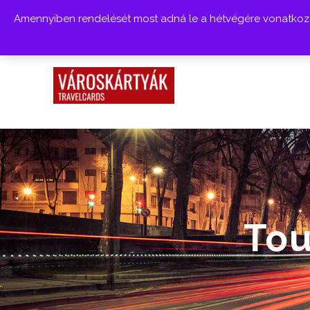
Amennyiben rendelését most adná le a hétvégére vonatkozóa
Tou