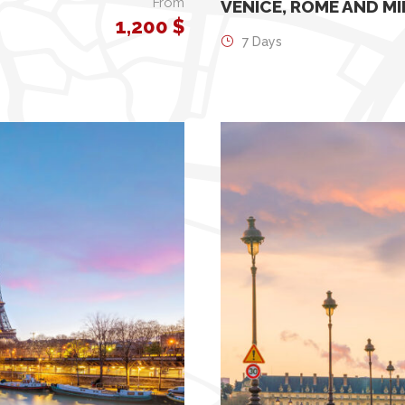
From
VENICE, ROME AND MI
1,200 $
7 Days