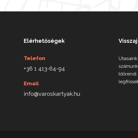
Elérhetőségek
Vissza
Telefon
Utasaink
számunk
+36 1 413-64-94
Időrendi
legfrisse
Email
info@varoskartyak.hu