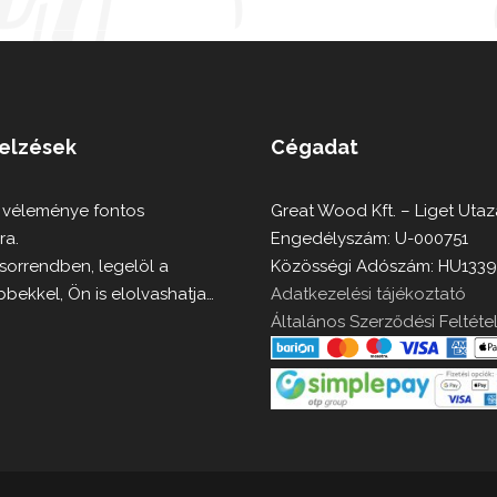
jelzések
Cégadat
 véleménye fontos
Great Wood Kft. – Liget Utaz
ra.
Engedélyszám: U-000751
 sorrendben, legelöl a
Közösségi Adószám: HU133
bbekkel, Ön is elolvashatja…
Adatkezelési tájékoztató
Általános Szerződési Feltéte