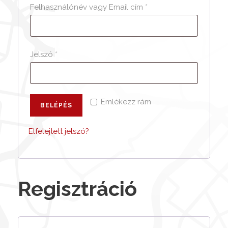
K
Felhasználónév vagy Email cím
*
ö
t
e
K
Jelszó
*
l
ö
e
t
z
e
Emlékezz rám
BELÉPÉS
ő
l
e
Elfelejtett jelszó?
z
ő
Regisztráció