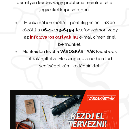
bármilyen kérdés vagy probléma merülne fel a
jegyekkel kapcsolatban,
Munkaidőben (hétfő – péntekig 10:00 – 18:00
között) a
06-1-413-6494
telefonszámon vagy
az
info@varoskartyak.hu
e-mail címen ér el
bennünket.
Munkaidőn kívül a
VÁROSKÁRTYÁK
Facebook
oldalán, illetve Messenger üzenetben tud
segítséget kérni kollégáinktól.