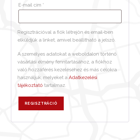
K
E-mail cím
*
ö
t
Regisztrációval a fiók létrejön és email-ben
e
elküldjük a linket, amivel beállítható a jelszó.
l
e
A személyes adatokat a weboldalon történő
z
vásárlási élmény fenntartásához, a fiókhoz
való hozzáférés kezeléséhez és más célokra
ő
használjuk, melyeket a
Adatkezelési
tájékoztató
tartalmaz.
REGISZTRÁCIÓ