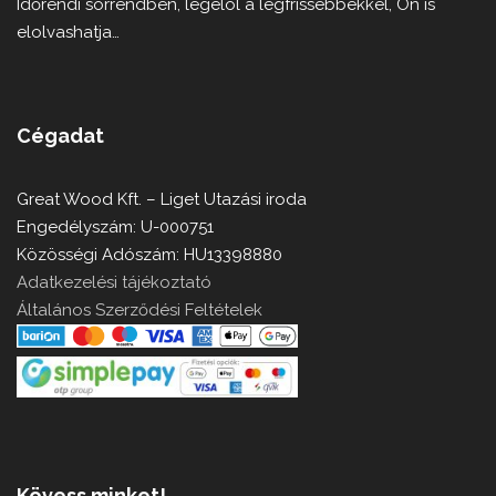
Időrendi sorrendben, legelöl a legfrissebbekkel, Ön is
elolvashatja…
Cégadat
Great Wood Kft. – Liget Utazási iroda
Engedélyszám: U-000751
Közösségi Adószám: HU13398880
Adatkezelési tájékoztató
Általános Szerződési Feltételek
Kövess minket!