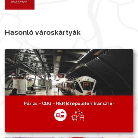
Válasszon!
Hasonló városkártyák
Párizs – CDG – RER B repülőtéri transzfer