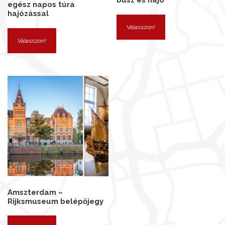
busz és hajó
egész napos túra
hajózással
Válasszon!
Válasszon!
Amszterdam –
Rijksmuseum belépőjegy