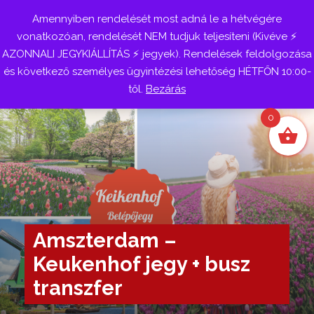
Amennyiben rendelését most adná le a hétvégére
Belépés
vonatkozóan, rendelését NEM tudjuk teljesíteni (Kivéve ⚡
AZONNALI JEGYKIÁLLÍTÁS ⚡ jegyek). Rendelések feldolgozása
és következő személyes ügyintézési lehetőség HÉTFŐN 10:00-
től.
Bezárás
0
Amszterdam –
Keukenhof jegy + busz
transzfer