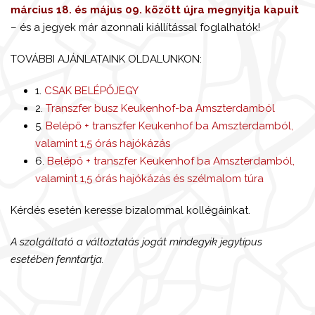
március 18. és május 09. között újra megnyitja kapuit
– és a jegyek már azonnali kiállítással foglalhatók!
TOVÁBBI AJÁNLATAINK OLDALUNKON:
1.
CSAK BELÉPŐJEGY
2.
Transzfer busz Keukenhof-ba Amszterdamból
5.
Belépő + transzfer Keukenhof ba Amszterdamból,
valamint 1,5 órás hajókázás
6.
Belépő + transzfer Keukenhof ba Amszterdamból,
valamint 1,5 órás hajókázás és szélmalom túra
Kérdés esetén keresse bizalommal kollégáinkat.
A szolgáltató a változtatás jogát mindegyik jegytípus
esetében fenntartja.