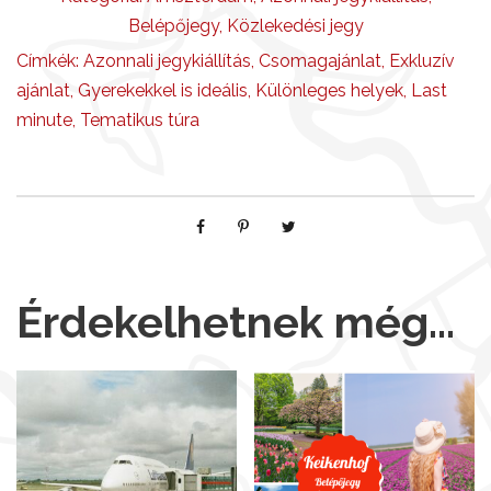
Belépőjegy
,
Közlekedési jegy
Címkék:
Azonnali jegykiállítás
,
Csomagajánlat
,
Exkluzív
ajánlat
,
Gyerekekkel is ideális
,
Különleges helyek
,
Last
minute
,
Tematikus túra
Érdekelhetnek még…