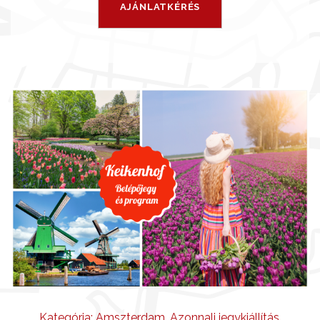
Kategória:
Amszterdam
,
Azonnali jegykiállítás
,