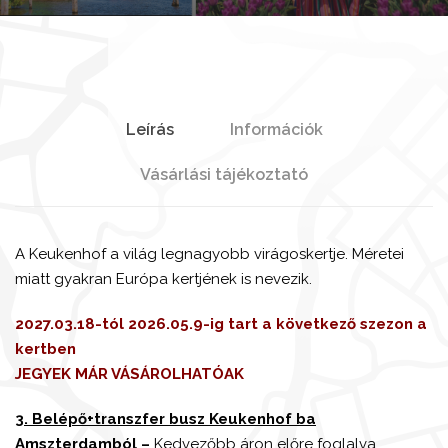
Leírás
Információk
Vásárlási tájékoztató
A Keukenhof a világ legnagyobb virágoskertje. Méretei
miatt gyakran Európa kertjének is nevezik.
2027.03.18-tól 2026.05.9-ig tart a következő szezon a
kertben
JEGYEK MÁR VÁSÁROLHATÓAK
3. Belépő+transzfer busz Keukenhof ba
Amszterdamból –
Kedvezőbb áron előre foglalva