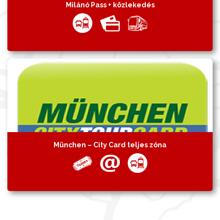
Milánó Pass + közlekedés
München – City Card teljes zóna