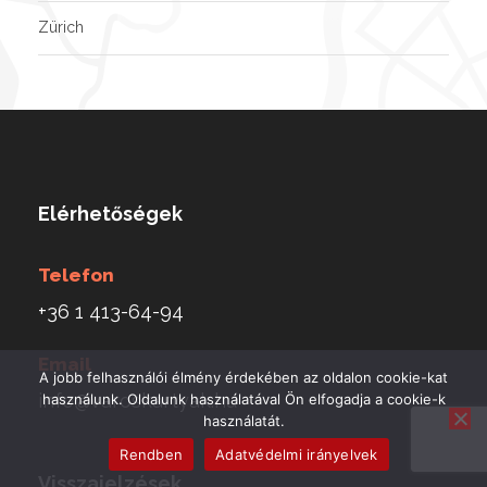
Zürich
Elérhetőségek
Telefon
+36 1 413-64-94
Email
A jobb felhasználói élmény érdekében az oldalon cookie-kat
info@varoskartyak.hu
használunk. Oldalunk használatával Ön elfogadja a cookie-k
használatát.
Rendben
Adatvédelmi irányelvek
Visszajelzések