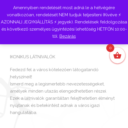
Amennyiben rendelését most adná le a hétvégére
Belépés
vonatkozóan, rendelését NEM tudjuk teljesíteni (Kivéve ⚡
AZONNALI JEGYKIÁLLÍTÁS ⚡ jegyek). Rendelések feldolgozása
és következő személyes ügyintézési lehetőség HÉTFŐN 10:00-
től.
Bezárás
0
IKONIKUS LÁTNIVALÓK
Fedezd fel a város kötelezően látogatandó
helyszíneit!
Ismerd meg a legismertebb nevezetességeket,
amelyek minden utazás elengedhetetlen részei.
Ezek a látnivalók garantáltan felejthetetlen élményt
nyújtanak és betekintést adnak a város igazi
hangulatába.