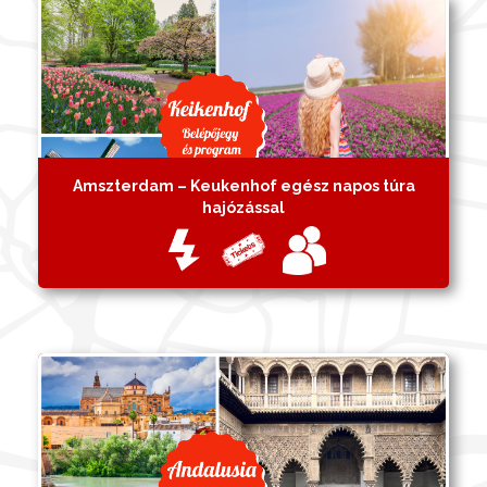
Amszterdam – Keukenhof egész napos túra
hajózással