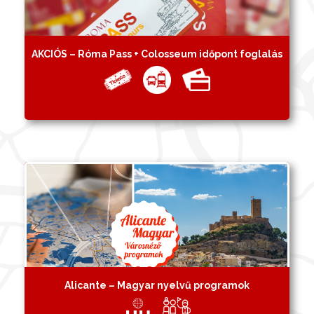
AKCIÓS – Róma Pass + Colosseum időpont foglalás
Alicante – Magyar nyelvű programok