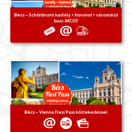
Bécs – Schönbrunn kastély + kisvonat + városnéző
busz AKCIÓ!
Bécs – Vienna Flexi Pass közlekedéssel