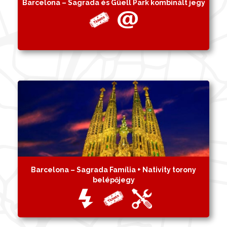
Barcelona – Sagrada és Güell Park kombinált jegy
Barcelona – Sagrada Família + Nativity torony
belépőjegy