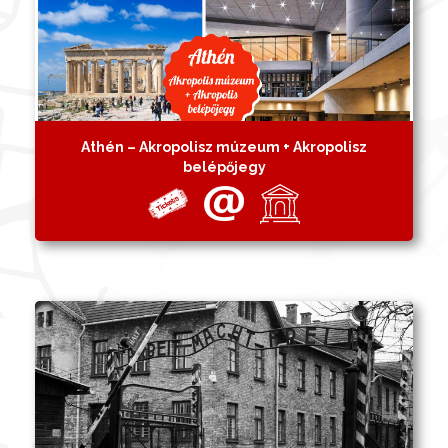
Athén – Akropolisz múzeum + Akropolisz
belépőjegy