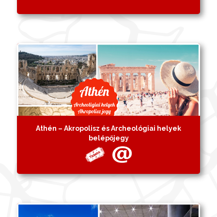
Athén – Akropolisz és Archeológiai helyek
belépőjegy