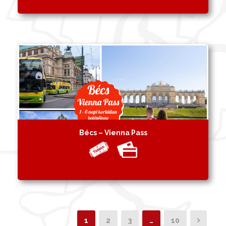
Bécs – Vienna Pass
1
2
3
…
10