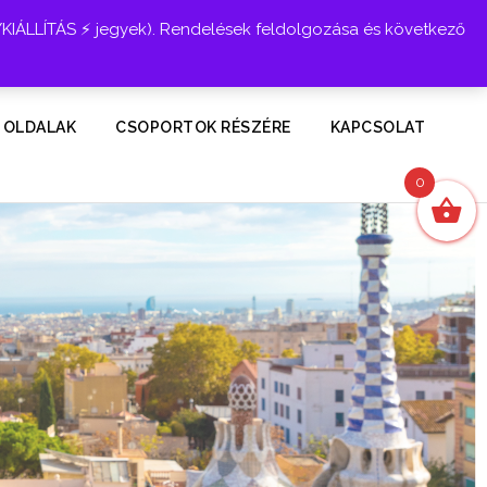
YKIÁLLÍTÁS ⚡ jegyek). Rendelések feldolgozása és következő
Belépés
 OLDALAK
CSOPORTOK RÉSZÉRE
KAPCSOLAT
0