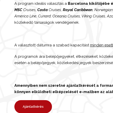
A program ideális választás a
Barcelona kikötőjébe 
MSC
Cruises,
Costa
Cruises,
Royal Caribbean
, Norwegian 
America Line, Cunard, Oceania Cruises, Viking Cruises, A
közlekedő társaságok vendégeinek.
A választott dátumra a szabad kapacitást
minden eset
A programok ára belépőjegyeket, étkezéseket, közleke
esetén a belépőjegyek, közlekedési jegyek beszerzésé
Amennyiben nem szeretné ajánlatkérését a forman
könnyen elküldheti elképzelését e-mailben az alá
Ajánlatkérés