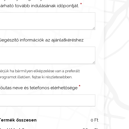
*
várható tovább indulásának időpontját.
ó
h
o
m
Kiegészítő információk az ajánlatkéréshez
a
g
a
érjük ha bármilyen elképzelése van a preferált
rogramot illetően, fejtse ki részletesebben.
p
*
Főutas neve és telefonos elérhetősége
o
g
a
Termék összesen
0 Ft
m