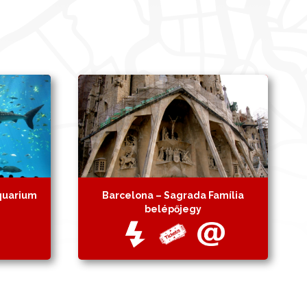
quarium
Barcelona – Sagrada Família
belépőjegy