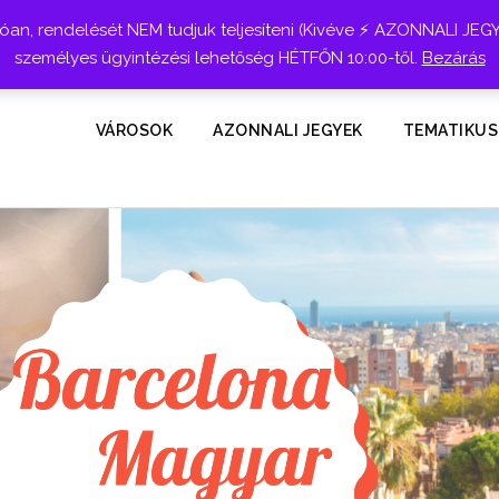
n, rendelését NEM tudjuk teljesíteni (Kivéve ⚡ AZONNALI JEG
személyes ügyintézési lehetőség HÉTFŐN 10:00-től.
Bezárás
VÁROSOK
AZONNALI JEGYEK
TEMATIKUS