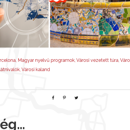
rcelona
,
Magyar nyelvű programok
,
Városi vezetett túra
,
Váro
látnivalók
,
Városi kaland
még…