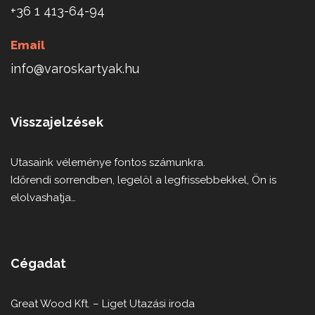
+36 1 413-64-94
Email
info@varoskartyak.hu
Visszajelzések
Utasaink véleménye fontos számunkra.
Időrendi sorrendben, legelöl a legfrissebbekkel, Ön is
elolvashatja…
Cégadat
Great Wood Kft. – Liget Utazási iroda