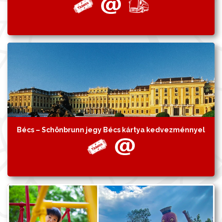
Bécs – Schönbrunn jegy Bécs kártya kedvezménnyel