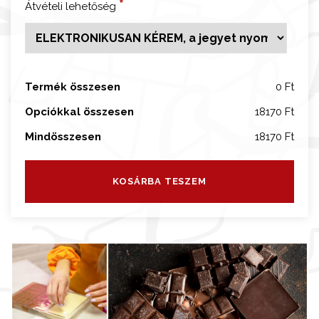
*
Átvételi lehetőség
k
i
k
é
s
Termék összesen
0 Ft
z
Opciókkal összesen
18170 Ft
í
t
Mindösszesen
18170 Ft
ő
w
KOSÁRBA TESZEM
o
r
k
s
h
o
p
m