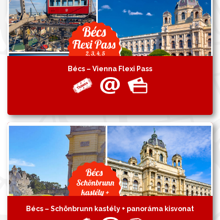
Bécs – Vienna Flexi Pass
Bécs – Schönbrunn kastély + panoráma kisvonat