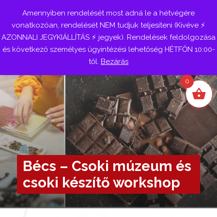
Amennyiben rendelését most adná le a hétvégére
Belépés
vonatkozóan, rendelését NEM tudjuk teljesíteni (Kivéve ⚡
AZONNALI JEGYKIÁLLÍTÁS ⚡ jegyek). Rendelések feldolgozása
és következő személyes ügyintézési lehetőség HÉTFŐN 10:00-
től.
Bezárás
0
Bécs – Csoki múzeum és
csoki készítő workshop