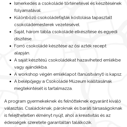
Ismerkedés a csokoládé történetével és készítésének
folyamatával.
Különböző csokoládéfajták kóstolása tapasztalt
csokoládémesterek vezetésével.
Saját, három tábla csokoládé elkészítése és egyedi
díszítése.
Forró csokoládé készítése az ősi azték recept
alapján.
A saját készítésű csokoládékat hazaviheted emlékbe
vagy ajándékba.
A workshop végén emléklapot (tanúsítványt) is kapsz.
A belépőjegy a Csokoládé Múzeum kiállításának
megtekintését is tartalmazza.
A program gyermekeknek és felnőtteknek egyaránt kiváló
választás. Családoknak, pároknak és baráti társaságoknak
is felejthetetlen élményt nyújt, ahol a kreativitás és az
édességek szeretete garantáltan találkozik.