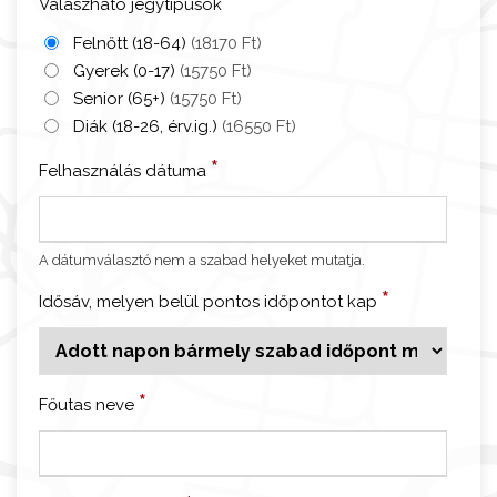
*
Válaszható jegytípusok
s
-
Felnőtt (18-64)
(18170 Ft)
C
Gyerek (0-17)
(15750 Ft)
s
Senior (65+)
(15750 Ft)
o
Diák (18-26, érv.ig.)
(16550 Ft)
k
*
Felhasználás dátuma
i
m
ú
z
A dátumválasztó nem a szabad helyeket mutatja.
e
*
Idősáv, melyen belül pontos időpontot kap
u
m
é
s
*
Főutas neve
c
s
o