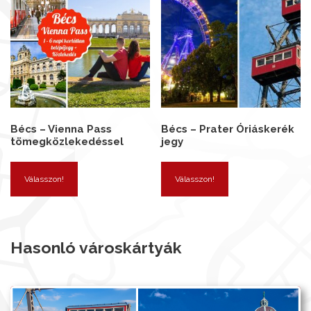
Bécs – Vienna Pass
Bécs – Prater Óriáskerék
tömegközlekedéssel
jegy
Válasszon!
Válasszon!
Hasonló városkártyák