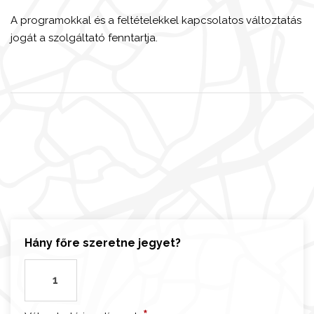
A programokkal és a feltételekkel kapcsolatos változtatás
jogát a szolgáltató fenntartja.
Hány főre szeretne jegyet?
B
é
c