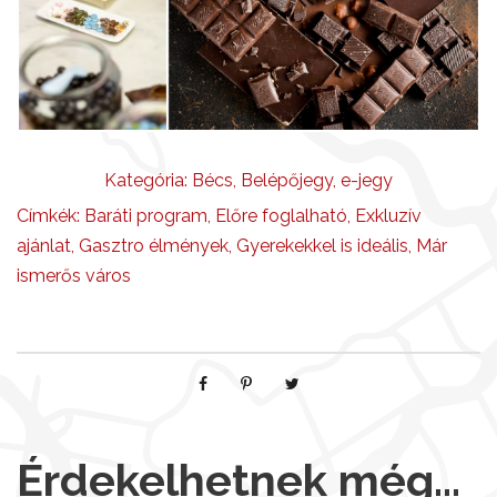
e
n
n
y
i
s
é
Kategória:
Bécs
,
Belépőjegy
,
e-jegy
g
Címkék:
Baráti program
,
Előre foglalható
,
Exkluzív
ajánlat
,
Gasztro élmények
,
Gyerekekkel is ideális
,
Már
ismerős város
Érdekelhetnek még…