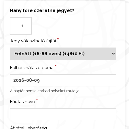
Hány főre szeretne jegyet?
B
e
r
*
Jegy választható fajtái
g
e
n
-
*
Felhasználás dátuma
A
k
v
A naptár nem a szabad helyeket mutatja.
á
r
*
Főutas neve
i
u
m
Átvételi lehetőség
b