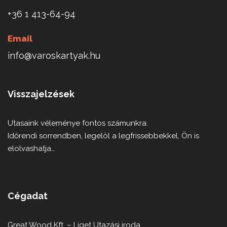
+36 1 413-64-94
Email
info@varoskartyak.hu
Visszajelzések
Utasaink véleménye fontos számunkra.
Időrendi sorrendben, legelöl a legfrissebbekkel, Ön is
elolvashatja…
Cégadat
Great Wood Kft. – Liget Utazási iroda