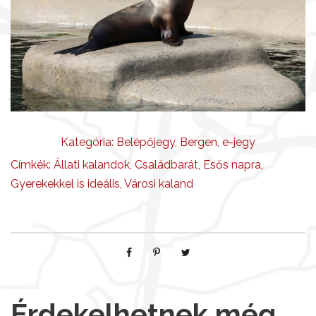
Kategória:
Belépőjegy
,
Bergen
,
e-jegy
Címkék:
Állati kalandok
,
Családbarát
,
Esős napra
,
Gyerekekkel is ideális
,
Városi kaland
Érdekelhetnek még…