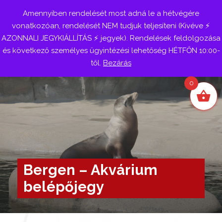
Amennyiben rendelését most adná le a hétvégére
Belépés
vonatkozóan, rendelését NEM tudjuk teljesíteni (Kivéve ⚡
AZONNALI JEGYKIÁLLÍTÁS ⚡ jegyek). Rendelések feldolgozása
és következő személyes ügyintézési lehetőség HÉTFŐN 10:00-
től.
Bezárás
0
Bergen – Akvárium
belépőjegy