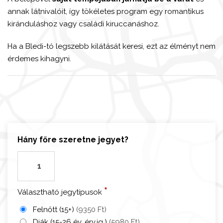
annak látnivalóit, így tökéletes program egy romantikus
kiránduláshoz vagy családi kiruccanáshoz.
Ha a Bledi-tó legszebb kilátását keresi, ezt az élményt nem
érdemes kihagyni.
Hány főre szeretne jegyet?
B
l
e
*
Választható jegytípusok
d
i
Felnőtt (15+)
(9350 Ft)
v
Diák (15-26 év, érv.ig.)
(5980 Ft)