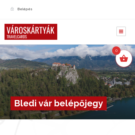
Belépés
0
Bledi vár belépőjegy