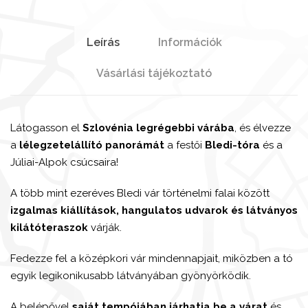
Leírás
Információk
Vásárlási tájékoztató
Látogasson el
Szlovénia legrégebbi várába
, és élvezze
a
lélegzetelállító panorámát
a festői
Bledi-tóra
és a
Júliai-Alpok csúcsaira!
A több mint ezeréves Bledi vár történelmi falai között
izgalmas kiállítások, hangulatos udvarok és látványos
kilátóteraszok
várják.
Fedezze fel a középkori vár mindennapjait, miközben a tó
egyik legikonikusabb látványában gyönyörködik.
A belépővel
saját tempójában járhatja be a várat
és