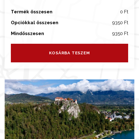
s
Termék összesen
0 Ft
é
g
Opciókkal összesen
9350 Ft
Mindösszesen
9350 Ft
KOSÁRBA TESZEM