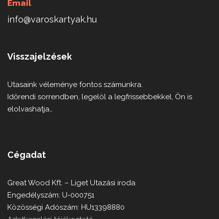
Email
info@varoskartyak.hu
Visszajelzések
Utasaink véleménye fontos számunkra.
Időrendi sorrendben, legelöl a legfrissebbekkel, Ön is
elolvashatja…
Cégadat
Great Wood Kft. – Liget Utazási iroda
Engedélyszám: U-000751
Közösségi Adószám: HU13398880