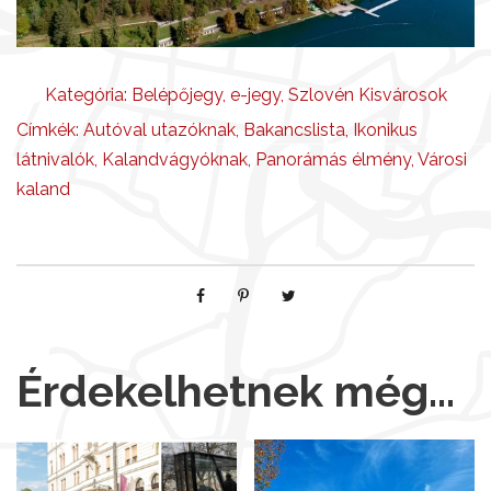
Kategória:
Belépőjegy
,
e-jegy
,
Szlovén Kisvárosok
Címkék:
Autóval utazóknak
,
Bakancslista
,
Ikonikus
látnivalók
,
Kalandvágyóknak
,
Panorámás élmény
,
Városi
kaland
Érdekelhetnek még…