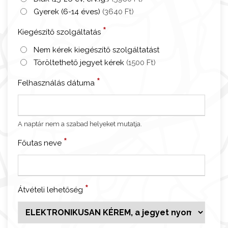
á
Gyerek (6-14 éves)
(3640 Ft)
r
*
Kiegészítő szolgáltatás
b
e
Nem kérek kiegészítő szolgáltatást
l
Töröltethető jegyet kérek
(1500 Ft)
é
*
Felhasználás dátuma
p
ő
j
e
A naptár nem a szabad helyeket mutatja.
g
*
Főutas neve
y
m
e
n
*
Átvételi lehetőség
n
y
i