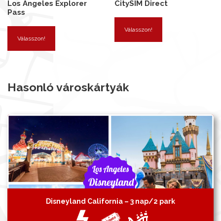
Los Angeles Explorer
CitySIM Direct
Pass
Válasszon!
Válasszon!
Hasonló városkártyák
Disneyland California – 3 nap/2 park