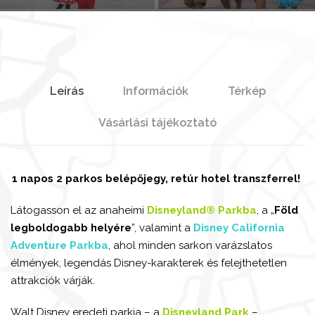
Leírás
Információk
Térkép
Vásárlási tájékoztató
1 napos 2 parkos belépőjegy, retúr hotel transzferrel!
Látogasson el az anaheimi
Disneyland® Parkba
, a „
Föld
legboldogabb helyére
”, valamint a
Disney California
Adventure Parkba
, ahol minden sarkon varázslatos
élmények, legendás Disney-karakterek és felejthetetlen
attrakciók várják.
Walt Disney eredeti parkja – a
Disneyland Park
–