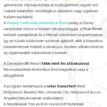
generációk óta kápráztatja el a látogatókat, legyen szó
családi kalandról, nosztalgikus utazásról vagy izgalmas
hullámvasutakról.
A
Disney California Adventure Park
pedig a Disney
varázslatát ötvözi a modern látványvilággal, a Pixar-filmek
kedvelt szereplőivel és a Marvel-univerzum szuperhőseivel,
így ez a park különösen azoknak ajánlott, akik a klasszikus
meseélmények mellett a látványos, modern attrakciókat és
az izgalmasabb kalandokat is keresik.
A Disneyland® Resort
több mint 60 attrakcióval
,
felvonulásokkal és ikonikus finomságokkal várja a
látogatókat.
A program tartalmazza a
retúr transzfert
West
Hollywood, Beverly Hills, Universal City, Hollywood és Los
Angeles belvárosának szállodáiból.
A felszállások 7:00 és 8:00 óra között történnek.