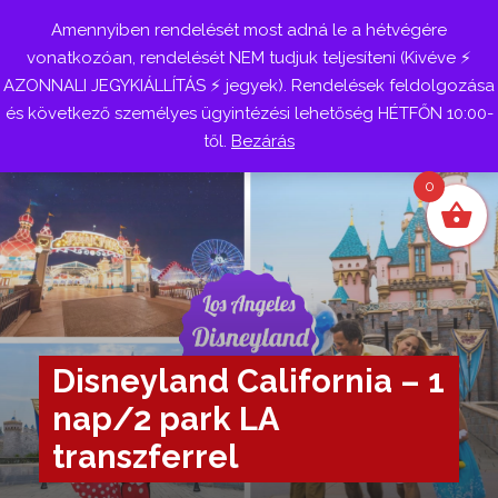
Amennyiben rendelését most adná le a hétvégére
Belépés
vonatkozóan, rendelését NEM tudjuk teljesíteni (Kivéve ⚡
AZONNALI JEGYKIÁLLÍTÁS ⚡ jegyek). Rendelések feldolgozása
és következő személyes ügyintézési lehetőség HÉTFŐN 10:00-
től.
Bezárás
0
Disneyland California – 1
nap/2 park LA
transzferrel