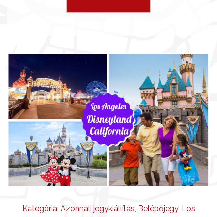
Kategória:
Azonnali jegykiállítás
,
Belépőjegy
,
Los