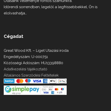
Utasaink véleménye fontos számunkra.
Időrendi sorrendben, legelöl a legfrissebbekkel, Ön is
elolvashatja…
Cégadat
Great Wood Kft. – Liget Utazási iroda
Engedélyszám: U-000751
Közösségi Adószám: HU13398880
Adatkezelési tájékoztató
Általános Szerződési Feltételek