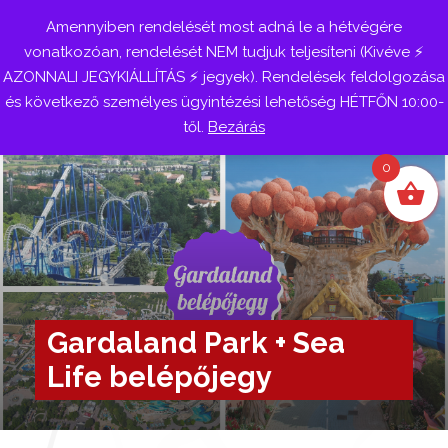
Amennyiben rendelését most adná le a hétvégére
Belépés
vonatkozóan, rendelését NEM tudjuk teljesíteni (Kivéve ⚡
AZONNALI JEGYKIÁLLÍTÁS ⚡ jegyek). Rendelések feldolgozása
és következő személyes ügyintézési lehetőség HÉTFŐN 10:00-
től.
Bezárás
0
Gardaland Park + Sea
Life belépőjegy