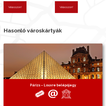
Válasszon!
Válasszon!
Hasonló városkártyák
Párizs – Louvre belépőjegy