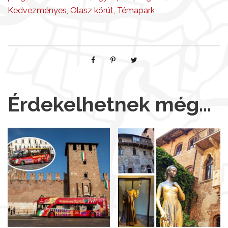
Kedvezményes
,
Olasz körút
,
Témapark
Érdekelhetnek még…