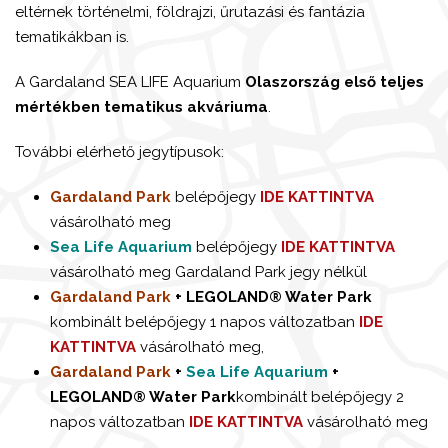
eltérnek történelmi, földrajzi, űrutazási és fantázia
tematikákban is.
A Gardaland SEA LIFE Aquarium
Olaszország első teljes
mértékben tematikus akváriuma
.
További elérhető jegytípusok:
Gardaland Park
belépőjegy
IDE KATTINTVA
vásárolható meg
Sea Life Aquarium
belépőjegy
IDE KATTINTVA
vásárolható meg Gardaland Park jegy nélkül
Gardaland Park
+ LEGOLAND® Water Park
kombinált belépőjegy 1 napos változatban
IDE
KATTINTVA
vásárolható meg,
Gardaland Park
+
Sea Life Aquarium
+
LEGOLAND® Water Park
kombinált belépőjegy 2
napos változatban
IDE KATTINTVA
vásárolható meg