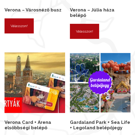
Verona – Városnéző busz
Verona – Júlia háza
belépő
Válasszon!
Válasszon!
Verona Card + Arena
Gardaland Park + Sea Life
elsőbbségi belépő
+ Legoland belépőjegy