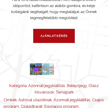
időpontot, kattintson az alábbi gombra, és kérje
kollégáink segítségét, hogy megtaláljuk az Önnek
legmegfelelőbb megoldást.
Kategória:
Azonnali jegykiállítás
,
Belépőjegy
,
Olasz
Kisvárosok
,
Témapark
Címkék:
Autóval utazóknak
,
Azonnali jegykiállítás
,
Csajos
program
,
Családbarát
,
Egynapos program
,