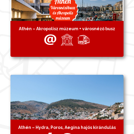
Athén – Akropolisz múzeum + városnéző busz
Athén – Hydra, Poros, Aegina hajós kirándulás