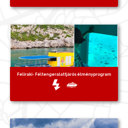
Feliraki- Féltengeralattjárós élményprogram