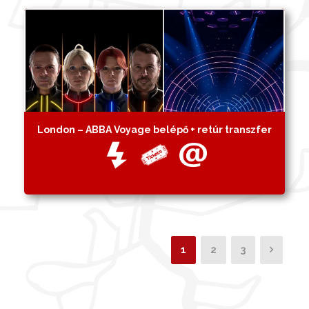
London – ABBA Voyage belépő + retúr transzfer
1
2
3