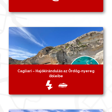
Cagliari – Hajókirándulás az Ördög-nyereg
öbleibe