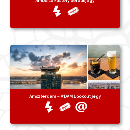
Amboise kastély belépőjegy
Amszterdam – A’DAM Lookout jegy