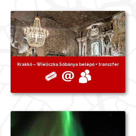
Krakkó – Wieliczka Sóbánya belépő + transzfer