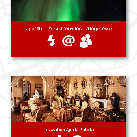
Lappföld – Északi fény túra sütögetéssel
Lisszabon Ajuda Palota