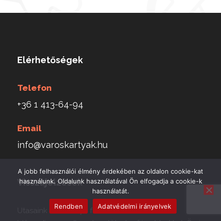
Elérhetőségek
Telefon
+36 1 413-64-94
Email
info@varoskartyak.hu
A jobb felhasználói élmény érdekében az oldalon cookie-kat
Visszajelzések
használunk. Oldalunk használatával Ön elfogadja a cookie-k
használatát.
Rendben
Adatvédelmi irányelvek
Utasaink véleménye fontos számunkra.