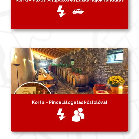
Korfu – Pincelátogatás kóstolóval