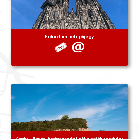
Kölni dóm belépőjegy
Korfu – Paxos, Antipaxos és Lakka hajókirándulás