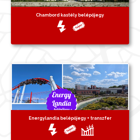
Chambord kastély belépőjegy
Energylandia belépőjegy + transzfer