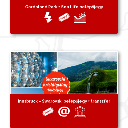
Gardaland Park + Sea Life belépőjegy
Innsbruck – Swarovski belépőjegy + transzfer