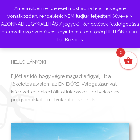
Amennyiben rendelését most adná le a hétvégére
Belépés
vonatkozóan, rendelését NEM tudjuk teljesíteni (Kivéve ⚡
AZONNALI JEGYKIÁLLÍTÁS ⚡ jegyek). Rendelések feldolgozása
és következő személyes ügyintézési lehetőség HÉTFŐN 10:00-
től.
Bezárás
0
HELLÓ LÁNYOK!
Eljött az idő, hogy végre magadra figyelj. Itt a
tökéletes alkalom az ÉN IDŐRE! Válogatásunkat
kifejezetten neked állítottuk össze – helyekkel és
programokkal, amelyek rólad szólnak.