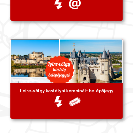
Loire-völgy kastélyai kombinált belépőjegy