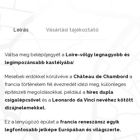
Leírás
Vásárlási tájékoztató
Váltsa meg belépőjegyét a
Loire-völgy legnagyobb és
legimpozánsabb kastélyába
!
Mesebeli erdőkkel körülvéve a
Château de Chambord
a
francia történelem fél évezredét idézi meg, különleges
építészeti megoldásokkal, például a
híres dupla
csigalépcsővel
és a
Leonardo da Vinci
nevéhez kötött
dizájnelemekkel.
Ez a lenyűgöző épület a
francia reneszánsz egyik
legfontosabb jelképe Európában és világszerte.