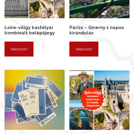
Loire-völgy kastélyai
Párizs – Giverny 1 napos
kombinált belépőjegy
kirándulás
Válasszon!
Válasszon!