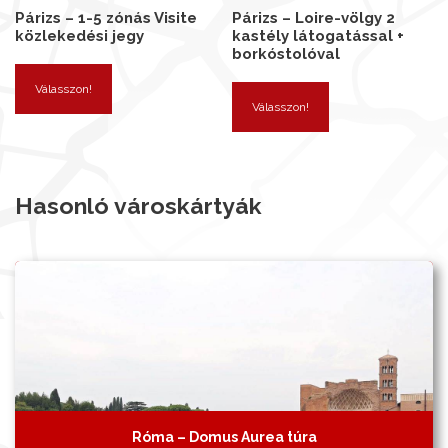
Párizs – 1-5 zónás Visite
Párizs – Loire-völgy 2
közlekedési jegy
kastély látogatással +
borkóstolóval
Válasszon!
Válasszon!
Hasonló városkártyák
Róma – Domus Aurea túra