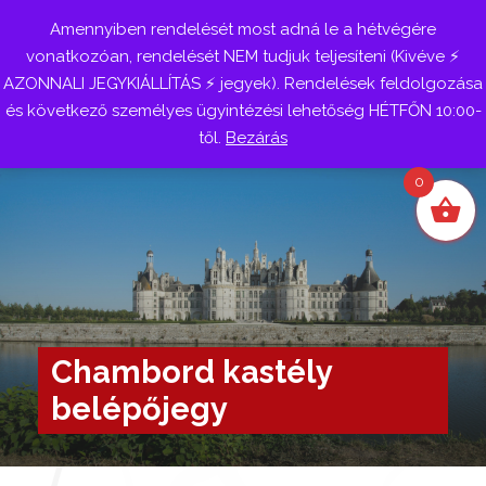
Amennyiben rendelését most adná le a hétvégére
Belépés
vonatkozóan, rendelését NEM tudjuk teljesíteni (Kivéve ⚡
AZONNALI JEGYKIÁLLÍTÁS ⚡ jegyek). Rendelések feldolgozása
és következő személyes ügyintézési lehetőség HÉTFŐN 10:00-
től.
Bezárás
0
Chambord kastély
belépőjegy