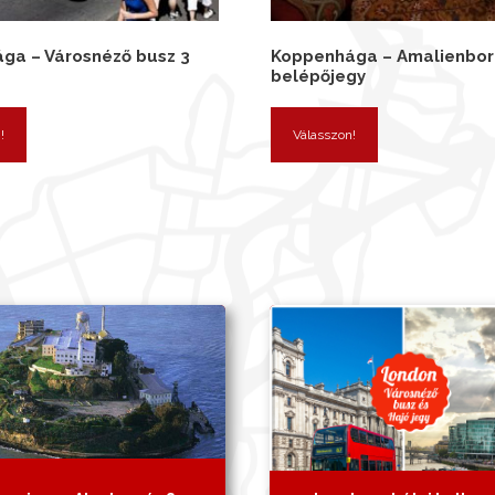
ga – Városnéző busz 3
Koppenhága – Amalienbor
belépőjegy
!
Válasszon!