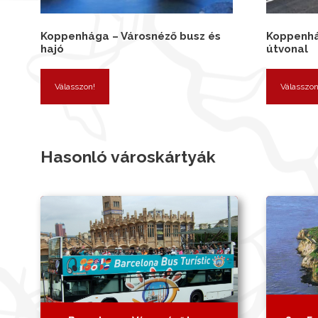
Koppenhága – Városnéző busz és
Koppenhá
hajó
útvonal
Válasszon!
Válasszon
Hasonló városkártyák