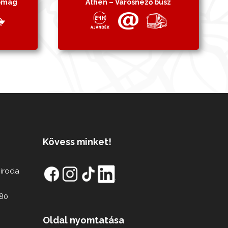
somag
Athén – Városnéző busz
Kövess minket!
 iroda
80
Oldal nyomtatása