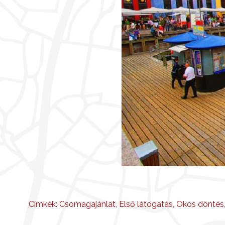
Címkék:
Csomagajánlat
,
Első látogatás
,
Okos döntés