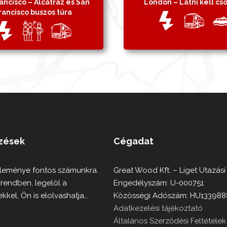
ancisco – Alcatraz és San
London – Látni kell c
rancisco buszos túra
lzések
Cégadat
éleménye fontos számunkra.
Great Wood Kft. – Liget Utazási
rrendben, legelöl a
Engedélyszám: U-000751
kkel, Ön is elolvashatja…
Közösségi Adószám: HU133988
Adatkezelési tájékoztató
Általános Szerződési Feltételek