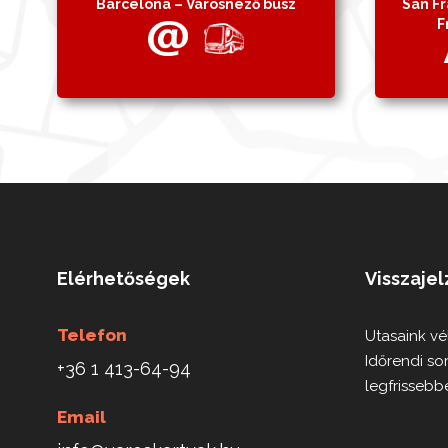
Barcelona – Városnéző busz
San Fr
F
Elérhetőségek
Visszaje
Telefon
Utasaink v
Időrendi so
+36 1 413-64-94
legfrissebbe
Email