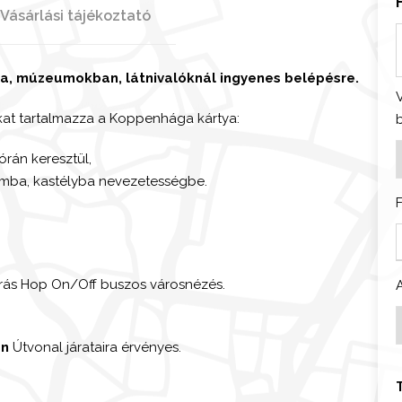
Vásárlási tájékoztató
ra, múzeumokban, látnivalóknál ingyenes belépésre.
at tartalmazza a Koppenhága kártya:
órán keresztül,
mba, kastélyba nevezetességbe.
ás Hop On/Off buszos városnézés.
r
en
Útvonal járataira érvényes.
v
r