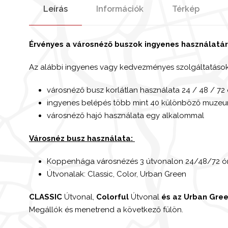
Leírás
Információk
Térkép
Érvényes a városnéző buszok ingyenes használatá
Az alábbi ingyenes vagy kedvezményes szolgáltatások
városnéző busz korlátlan használata 24 / 48 / 72 
ingyenes belépés több mint 40 különböző muzeu
városnéző hajó használata egy alkalommal
Városnéz busz használata:
Koppenhága városnézés 3 útvonalon 24/48/72 ór
Útvonalak: Classic, Color, Urban Green
CLASSIC
Útvonal,
Colorful
Útvonal
és az
Urban Gre
Megállók és menetrend a következő fülön.