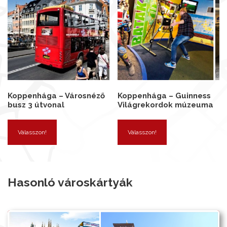
Koppenhága – Városnéző
Koppenhága – Guinness
busz 3 útvonal
Világrekordok múzeuma
Válasszon!
Válasszon!
Hasonló városkártyák