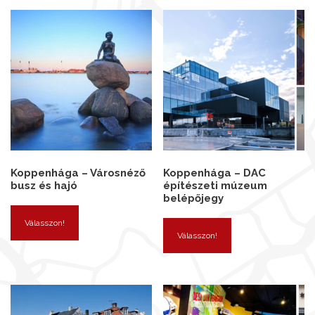
Koppenhága – Városnéző
Koppenhága – DAC
busz és hajó
építészeti múzeum
belépőjegy
Válasszon!
Válasszon!