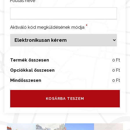
Főutas neve
á
g
a
C
*
Aktiváló kód megküldésének módja
a
r
d
k
Termék összesen
0 Ft
ö
z
Opciókkal összesen
0 Ft
l
Mindösszesen
0 Ft
e
k
e
KOSÁRBA TESZEM
d
é
s
s