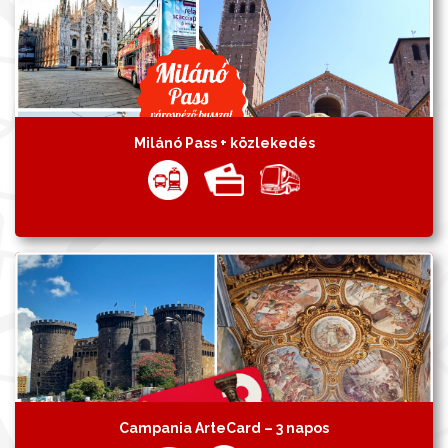
Milánó Pass + közlekedés
Campania ArteCard – 3 napos