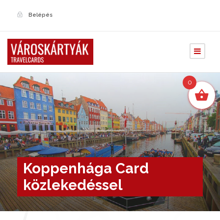
Belépés
0
Koppenhága Card
közlekedéssel