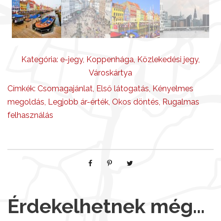
e
l
m
e
n
Kategória:
e-jegy
,
Koppenhága
,
Közlekedési jegy
,
n
Városkártya
y
Címkék:
Csomagajánlat
,
Első látogatás
,
Kényelmes
i
megoldás
,
Legjobb ár-érték
,
Okos döntés
,
Rugalmas
s
felhasználás
é
g
Érdekelhetnek még…