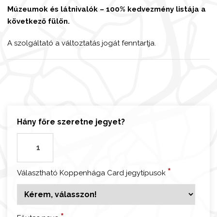
Múzeumok és látnivalók – 100% kedvezmény listája a
következő fülön.
A szolgáltató a változtatás jogát fenntartja.
Hány főre szeretne jegyet?
K
o
p
*
Választható Koppenhága Card jegytípusok
p
e
n
h
*