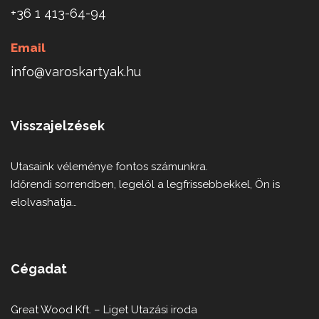
+36 1 413-64-94
Email
info@varoskartyak.hu
Visszajelzések
Utasaink véleménye fontos számunkra.
Időrendi sorrendben, legelöl a legfrissebbekkel, Ön is
elolvashatja…
Cégadat
Great Wood Kft. – Liget Utazási iroda