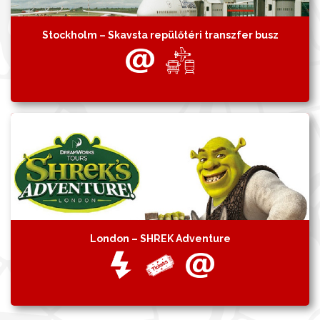
Stockholm – Skavsta repülőtéri transzfer busz
London – SHREK Adventure