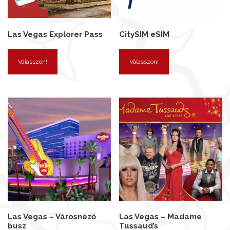
Las Vegas Explorer Pass
CitySIM eSIM
Válasszon!
Válasszon!
Las Vegas – Városnéző
Las Vegas – Madame
busz
Tussaud’s