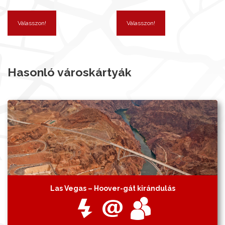
Válasszon!
Válasszon!
Hasonló városkártyák
Las Vegas – Hoover-gát kirándulás