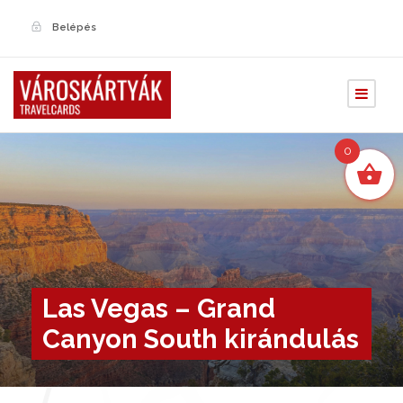
Belépés
0
Las Vegas – Grand
Canyon South kirándulás