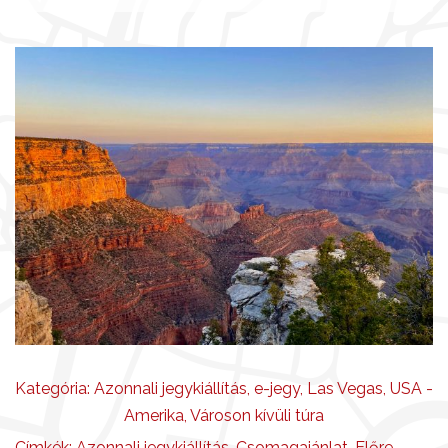
Kategória:
Azonnali jegykiállítás
,
e-jegy
,
Las Vegas
,
USA -
Amerika
,
Városon kívüli túra
Címkék:
Azonnali jegykiállítás
,
Csomagajánlat
,
Előre