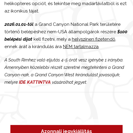
helikopteres opciót, és tekintse meg madártávlatból is ezt
az ikonikus tájat.
2026.01.01-től
a Grand Canyon National Park területére
történő belépéshez nem-USA állampolgárok részére
$100
belépési díjat
kell fizetni, mely a
helyszínen fizetendő
,
ennek árát a kirándulás ára
NEM tartalmazza
.
A South Rimhez való eljutás 4-5 órát vesz igénybe 1 irányba.
Amennyiben közelebbi részét szeretné megtekinteni a Grand
Canyon-nak, a Grand Canyon West kirándulást javasoljuk,
melyre
IDE KATTINTVA
vásárolhat jegyet.
Azonnali jegykiállítás