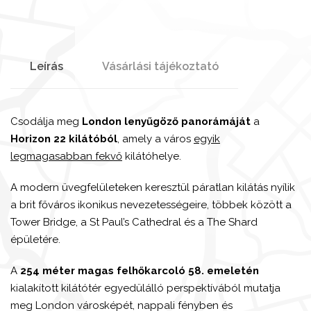
Leírás
Vásárlási tájékoztató
Csodálja meg
London lenyűgöző panorámáját
a
Horizon 22 kilátóból
, amely a város
egyik
legmagasabban fekvő
kilátóhelye.
A modern üvegfelületeken keresztül páratlan kilátás nyílik
a brit főváros ikonikus nevezetességeire, többek között a
Tower Bridge
, a
St Paul’s Cathedral
és a
The Shard
épületére.
A
254 méter magas felhőkarcoló 58. emeletén
kialakított kilátótér egyedülálló perspektívából mutatja
meg London városképét, nappali fényben és