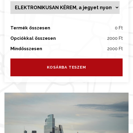
p
o
n
t
Termék összesen
0 Ft
f
Opciókkal összesen
2000 Ft
o
g
Mindösszesen
2000 Ft
l
a
KOSÁRBA TESZEM
l
á
s
m
e
n
n
y
i