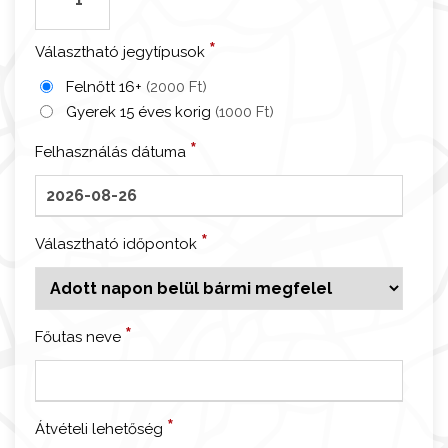
o
n
*
Választható jegytípusok
d
o
Felnőtt 16+
(2000 Ft)
n
Gyerek 15 éves korig
(1000 Ft)
-
*
Felhasználás dátuma
H
o
r
i
*
Választható időpontok
z
o
n
2
*
Főutas neve
2
i
d
*
Átvételi lehetőség
ő