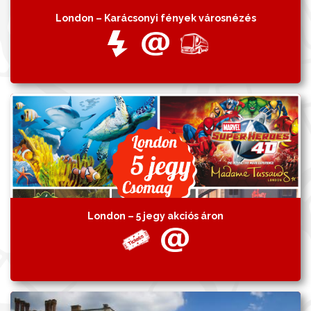
London – Karácsonyi fények városnézés
London – 5 jegy akciós áron