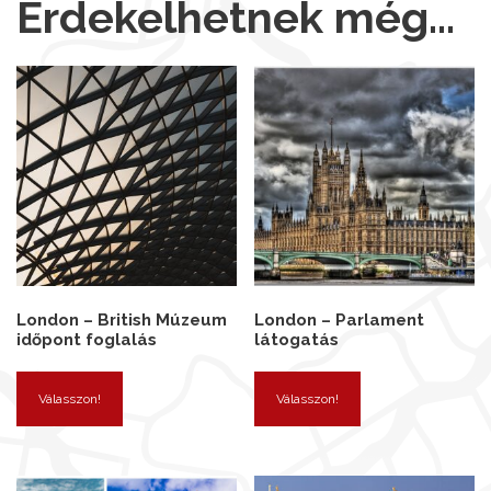
Érdekelhetnek még…
London – British Múzeum
London – Parlament
időpont foglalás
látogatás
Válasszon!
Válasszon!