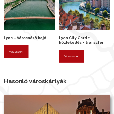
Lyon – Városnéző hajó
Lyon City Card +
közlekedés + transzfer
Válasszon!
Válasszon!
Hasonló városkártyák