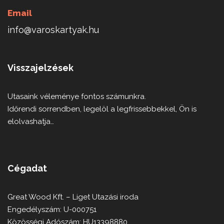
Email
info@varoskartyak.hu
Visszajelzések
Utasaink véleménye fontos számunkra.
Időrendi sorrendben, legelöl a legfrissebbekkel, Ön is
elolvashatja…
Cégadat
Great Wood Kft. – Liget Utazási iroda
Engedélyszám: U-000751
Közösségi Adószám: HU13398880