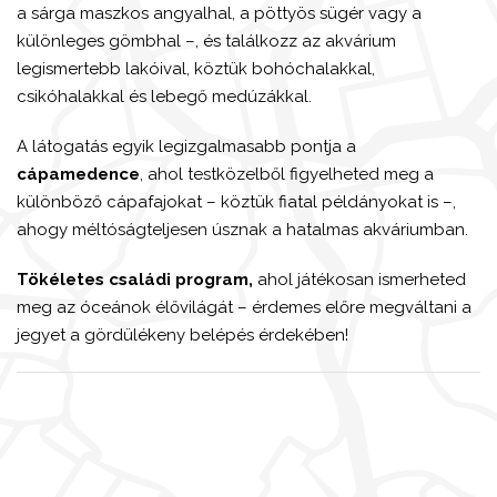
a sárga maszkos angyalhal, a pöttyös sügér vagy a
különleges gömbhal –, és találkozz az akvárium
legismertebb lakóival, köztük bohóchalakkal,
csikóhalakkal és lebegő medúzákkal.
A látogatás egyik legizgalmasabb pontja a
cápamedence
, ahol testközelből figyelheted meg a
különböző cápafajokat – köztük fiatal példányokat is –,
ahogy méltóságteljesen úsznak a hatalmas akváriumban.
Tökéletes családi program,
ahol játékosan ismerheted
meg az óceánok élővilágát – érdemes előre megváltani a
jegyet a gördülékeny belépés érdekében!