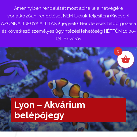
Amennyiben rendelését most adná le a hétvégére
Belépés
vonatkozóan, rendelését NEM tudjuk teljesíteni (Kivéve ⚡
AZONNALI JEGYKIÁLLÍTÁS ⚡ jegyek). Rendelések feldolgozása
és következő személyes ügyintézési lehetőség HÉTFŐN 10:00-
től.
Bezárás
0
Lyon – Akvárium
belépőjegy