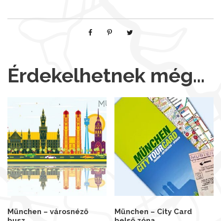
Érdekelhetnek még…
München – városnéző
München – City Card
busz
belső zóna