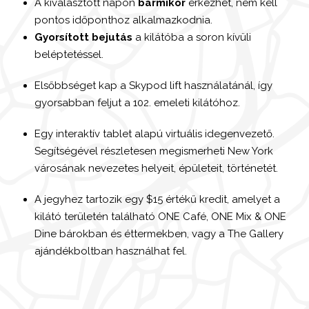
A kiválasztott napon
bármikor
érkezhet, nem kell
pontos időponthoz alkalmazkodnia.
Gyorsított bejutás
a kilátóba a soron kívüli
beléptetéssel.
Elsőbbséget kap a Skypod lift használatánál, így
gyorsabban feljut a 102. emeleti kilátóhoz.
Egy interaktív tablet alapú virtuális idegenvezető.
Segítségével részletesen megismerheti New York
városának nevezetes helyeit, épületeit, történetét.
A jegyhez tartozik egy $15 értékű kredit, amelyet a
kilátó területén található ONE Café, ONE Mix & ONE
Dine bárokban és éttermekben, vagy a The Gallery
ajándékboltban használhat fel.