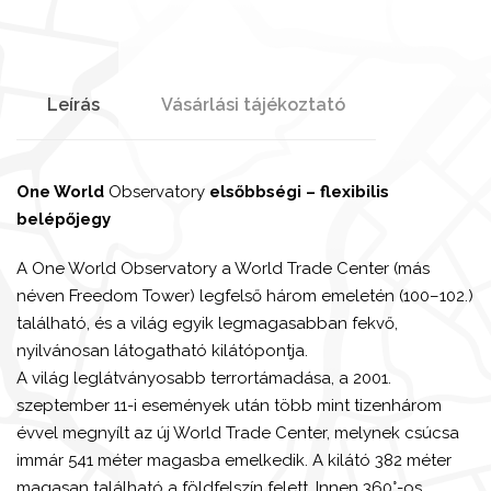
Leírás
Vásárlási tájékoztató
One World
Observatory
elsőbbségi – flexibilis
belépőjegy
A One World Observatory a World Trade Center (más
néven Freedom Tower) legfelső három emeletén (100–102.)
található, és a világ egyik legmagasabban fekvő,
nyilvánosan látogatható kilátópontja.
A világ leglátványosabb terrortámadása, a 2001.
szeptember 11-i események után több mint tizenhárom
évvel megnyílt az új World Trade Center, melynek csúcsa
immár 541 méter magasba emelkedik. A kilátó 382 méter
magasan található a földfelszín felett. Innen 360°-os