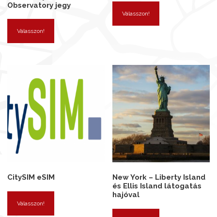
Observatory jegy
Válasszon!
Válasszon!
CitySIM eSIM
New York – Liberty Island
és Ellis Island látogatás
hajóval
Válasszon!