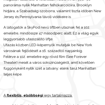
panoráma nyílik Manhattan felhőkarcolóira, Brooklyn
hídjára, a Szabadság-szoborra, valamint tiszta időben New
Jersey és Pennsylvania távoli vidékeire is.
A látogatók a SkyPod nevű liftben utaznak fel a 102.
emeletre, mindössze 47 másodperc alatt. Ez a világ egyik
leggyorsabb utasszállító liftje.
Utazás közben LED-képernyők mutatják be New York
városának fejlődését a 16. századtól napjainkig.
Felérve a 102. emeletre egy rövid film (See Forever
Theater) mesél a város sokszínűségéről, amit követően
függönyként nyílik szét a látvány: elénk tárul Manhattan
teljes képe.
A
flexibilis, elsőbbségi
jegy tartalmazza: