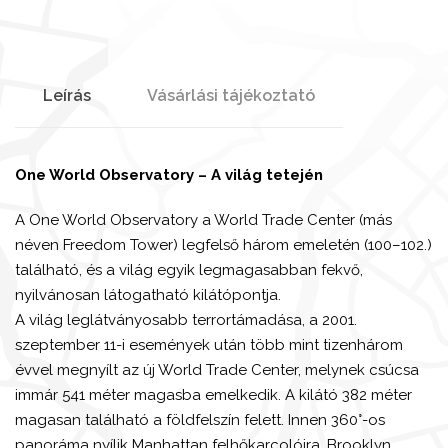
Leírás
Vásárlási tájékoztató
One World
Observatory – A világ tetején
A One World Observatory a World Trade Center (más
néven Freedom Tower) legfelső három emeletén (100–102.)
található, és a világ egyik legmagasabban fekvő,
nyilvánosan látogatható kilátópontja.
A világ leglátványosabb terrortámadása, a 2001.
szeptember 11-i események után több mint tizenhárom
évvel megnyílt az új World Trade Center, melynek csúcsa
immár 541 méter magasba emelkedik. A kilátó 382 méter
magasan található a földfelszín felett. Innen 360°-os
panoráma nyílik Manhattan felhőkarcolóira, Brooklyn