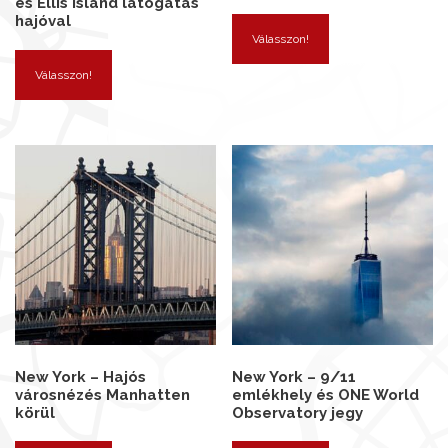
és Ellis Island látogatás
hajóval
Válasszon!
Válasszon!
New York – Hajós
New York – 9/11
városnézés Manhatten
emlékhely és ONE World
körül
Observatory jegy