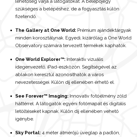
lehetőség várja a látogatókat. A belépőjegy
szükséges a belépéshez, de a fogyasztás külön
fizetendő.
The Gallery at One World:
Prémium ajándéktárgyak
minden korosztálynak. Egyedi, kizárólag a One World
Observatory számára tervezett termékek kaphatók.
One World Explorer™:
Interaktív vizuális
idegenvezető, iPad-eszközön. Segítségével az
ablakon keresztül azonosíthatók a város
nevezetességei. Külön díj ellenében érhető el.
See Forever™ Imaging:
Innovatív fotóélmény zöld
háttérrel. A látogatók egyéni fotómapát és digitális
letöltéseket kapnak. Külön díj ellenében vehető
igénybe.
Sky Portal:
4 méter átmérőjű üveglap a padlón,