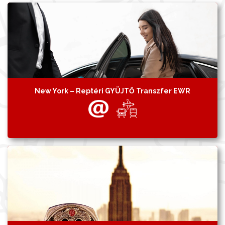
New York – Reptéri GYÜJTŐ Transzfer EWR