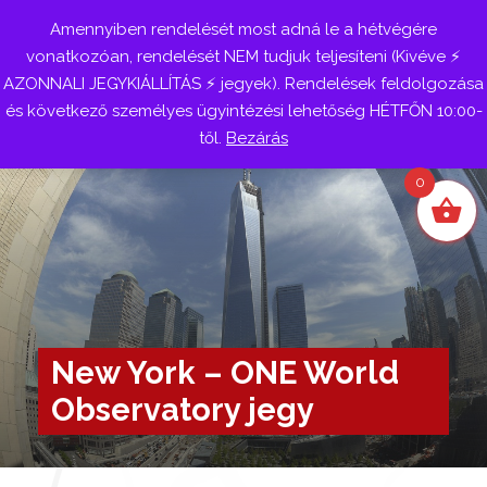
Amennyiben rendelését most adná le a hétvégére
Belépés
vonatkozóan, rendelését NEM tudjuk teljesíteni (Kivéve ⚡
AZONNALI JEGYKIÁLLÍTÁS ⚡ jegyek). Rendelések feldolgozása
és következő személyes ügyintézési lehetőség HÉTFŐN 10:00-
től.
Bezárás
0
New York – ONE World
Observatory jegy