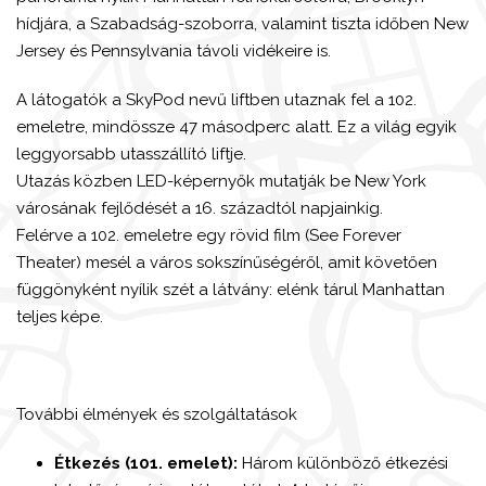
hídjára, a Szabadság-szoborra, valamint tiszta időben New
Jersey és Pennsylvania távoli vidékeire is.
A látogatók a SkyPod nevű liftben utaznak fel a 102.
emeletre, mindössze 47 másodperc alatt. Ez a világ egyik
leggyorsabb utasszállító liftje.
Utazás közben LED-képernyők mutatják be New York
városának fejlődését a 16. századtól napjainkig.
Felérve a 102. emeletre egy rövid film (See Forever
Theater) mesél a város sokszínűségéről, amit követően
függönyként nyílik szét a látvány: elénk tárul Manhattan
teljes képe.
További élmények és szolgáltatások
Étkezés (101. emelet):
Három különböző étkezési