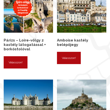
Párizs – Loire-völgy 2
Amboise kastély
kastély látogatással +
belépőjegy
borkóstolóval
Válasszon!
Válasszon!