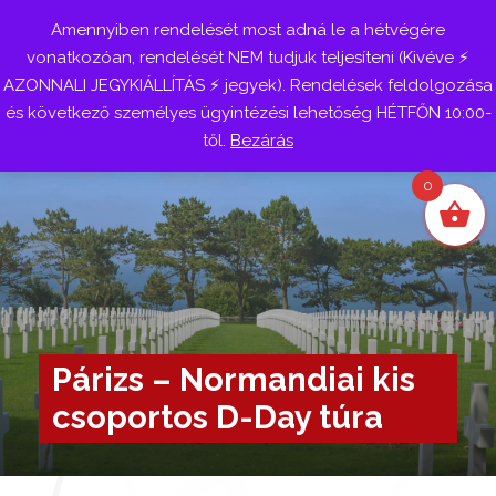
Amennyiben rendelését most adná le a hétvégére
Belépés
vonatkozóan, rendelését NEM tudjuk teljesíteni (Kivéve ⚡
AZONNALI JEGYKIÁLLÍTÁS ⚡ jegyek). Rendelések feldolgozása
és következő személyes ügyintézési lehetőség HÉTFŐN 10:00-
től.
Bezárás
0
Párizs – Normandiai kis
csoportos D-Day túra