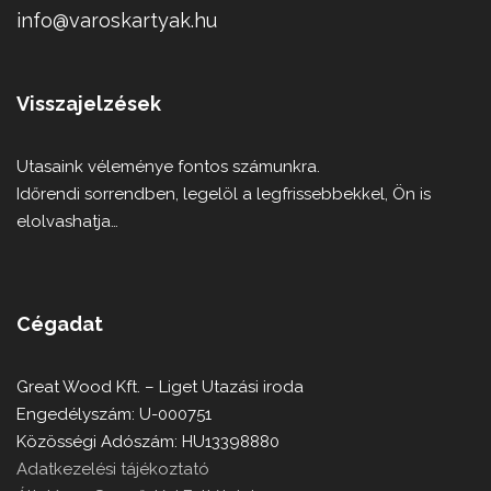
info@varoskartyak.hu
Visszajelzések
Utasaink véleménye fontos számunkra.
Időrendi sorrendben, legelöl a legfrissebbekkel, Ön is
elolvashatja…
Cégadat
Great Wood Kft. – Liget Utazási iroda
Engedélyszám: U-000751
Közösségi Adószám: HU13398880
Adatkezelési tájékoztató