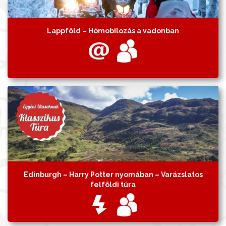
Lappföld – Hómobilozás a vadonban
Edinburgh – Harry Potter nyomában – Varázslatos
felföldi túra