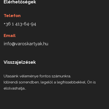
Elérhetőségek
Telefon
+36 1 413-64-94
Email
info@varoskartyak.hu
Visszajelzések
Utasaink véleménye fontos számunkra.
Időrendi sorrendben, legelöl a legfrissebbekkel, Ön is
elolvashatja…