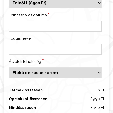
P
a
*
Felhasználás dátuma
l
a
z
z
Főutas neve
o
V
e
*
Átvételi lehetőség
n
e
z
i
a
Termék összesen
0 Ft
t
Opciókkal összesen
8990 Ft
é
r
Mindösszesen
8990 Ft
i