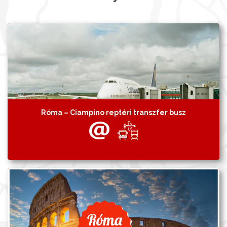
Róma – Ciampino reptéri transzfer busz