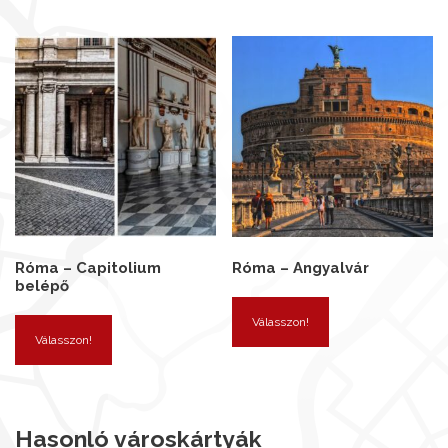
Róma – Capitolium
Róma – Angyalvár
belépő
Válasszon!
Válasszon!
Hasonló városkártyák