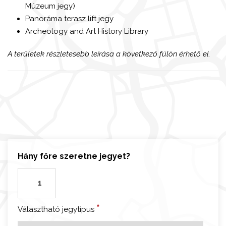
Múzeum jegy)
Panoráma terasz lift jegy
Archeology and Art History Library
A területek részletesebb leírása a következő fülön érhető el.
Hány főre szeretne jegyet?
R
ó
m
*
Választható jegytípus
a
-