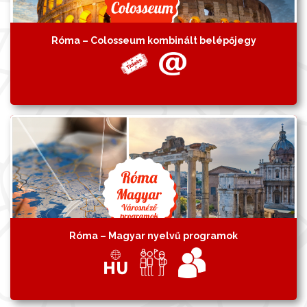
Róma – Colosseum kombinált belépőjegy
Róma – Magyar nyelvű programok