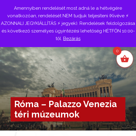
Amennyiben rendelését most adná le a hétvégére
Belépés
vonatkozóan, rendelését NEM tudjuk teljesíteni (Kivéve ⚡
AZONNALI JEGYKIÁLLÍTÁS ⚡ jegyek). Rendelések feldolgozása
és következő személyes ügyintézési lehetőség HÉTFŐN 10:00-
től.
Bezárás
0
Róma – Palazzo Venezia
téri múzeumok