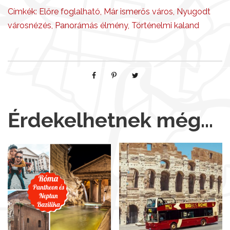
Címkék:
Előre foglalható
,
Már ismerős város
,
Nyugodt
városnézés
,
Panorámás élmény
,
Történelmi kaland
Érdekelhetnek még…