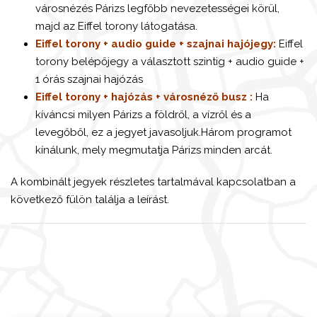
városnézés Párizs legfőbb nevezetességei körül,
majd az Eiffel torony látogatása.
Eiffel torony + audio guide + szajnai hajójegy:
Eiffel
torony belépőjegy a választott szintig + audio guide +
1 órás szajnai hajózás
Eiffel torony + hajózás + városnéző busz :
Ha
kíváncsi milyen Párizs a földről, a vízről és a
levegőből, ez a jegyet javasoljuk.Három programot
kínálunk, mely megmutatja Párizs minden arcát.
A kombinált jegyek részletes tartalmával kapcsolatban a
következő fülön találja a leírást.