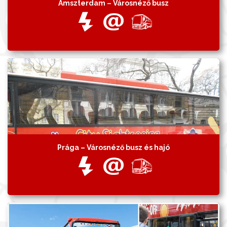
Amszterdam – Városnéző busz
Prága – Városnéző busz és hajó