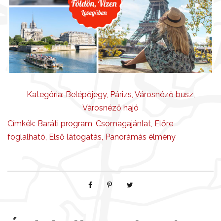
m
e
n
n
y
i
s
Kategória:
Belépőjegy
,
Párizs
,
Városnéző busz
,
é
Városnéző hajó
g
Címkék:
Baráti program
,
Csomagajánlat
,
Előre
foglalható
,
Első látogatás
,
Panorámás élmény