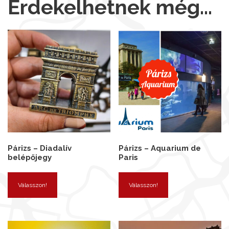
Érdekelhetnek még…
Párizs – Diadalív
Párizs – Aquarium de
belépőjegy
Paris
Válasszon!
Válasszon!