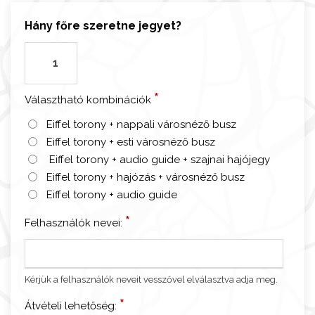
Hány főre szeretne jegyet?
P
á
r
*
Választható kombinációk
i
z
Eiffel torony + nappali városnéző busz
s
Eiffel torony + esti városnéző busz
-
Eiffel torony + audio guide + szajnai hajójegy
E
Eiffel torony + hajózás + városnéző busz
i
Eiffel torony + audio guide
f
*
Felhasználók nevei:
f
e
l
t
Kérjük a felhasználók neveit vesszővel elválasztva adja meg.
o
*
Átvételi lehetőség:
r