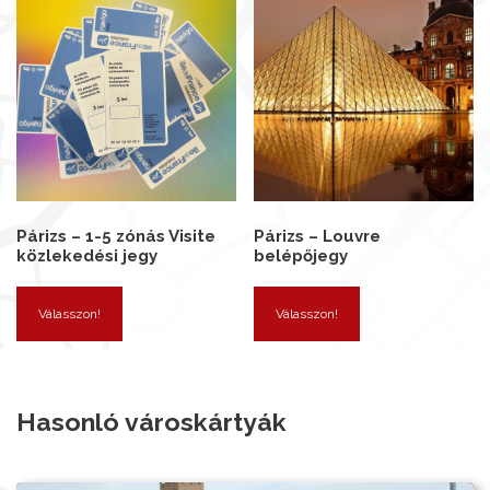
Párizs – 1-5 zónás Visite
Párizs – Louvre
közlekedési jegy
belépőjegy
Válasszon!
Válasszon!
Hasonló városkártyák