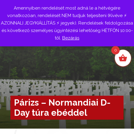
Amennyiben rendelését most adná le a hétvégére
Belépés
vonatkozóan, rendelését NEM tudjuk teljesíteni (Kivéve ⚡
AZONNALI JEGYKIÁLLÍTÁS ⚡ jegyek). Rendelések feldolgozása
és következő személyes ügyintézési lehetőség HÉTFŐN 10:00-
től.
Bezárás
0
Párizs – Normandiai D-
Day túra ebéddel