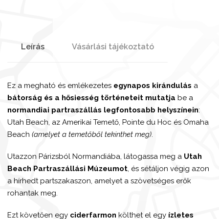
Leírás
Vásárlási tájékoztató
Ez a megható és emlékezetes
egynapos kirándulás
a
bátorság és a hősiesség történeteit mutatja
be a
normandiai partraszállás legfontosabb helyszínein
:
Utah Beach, az Amerikai Temető, Pointe du Hoc és Omaha
Beach
(amelyet a temetőből tekinthet meg)
.
Utazzon Párizsból Normandiába, látogassa meg a
Utah
Beach Partraszállási Múzeumot
, és sétáljon végig azon
a hírhedt partszakaszon, amelyet a szövetséges erők
rohantak meg.
Ezt követően egy
ciderfarmon
költhet el egy
ízletes