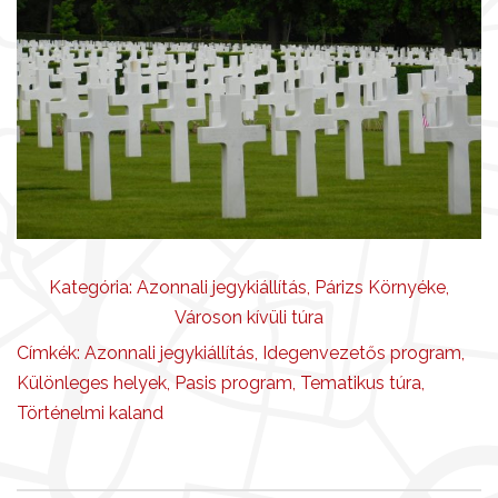
Kategória:
Azonnali jegykiállítás
,
Párizs Környéke
,
Városon kívüli túra
Címkék:
Azonnali jegykiállítás
,
Idegenvezetős program
,
Különleges helyek
,
Pasis program
,
Tematikus túra
,
Történelmi kaland