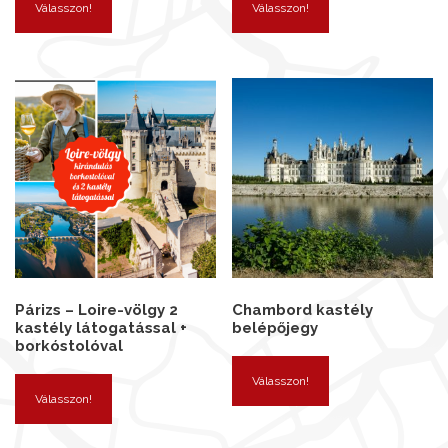
Válasszon!
Válasszon!
Párizs – Loire-völgy 2
Chambord kastély
kastély látogatással +
belépőjegy
borkóstolóval
Válasszon!
Válasszon!