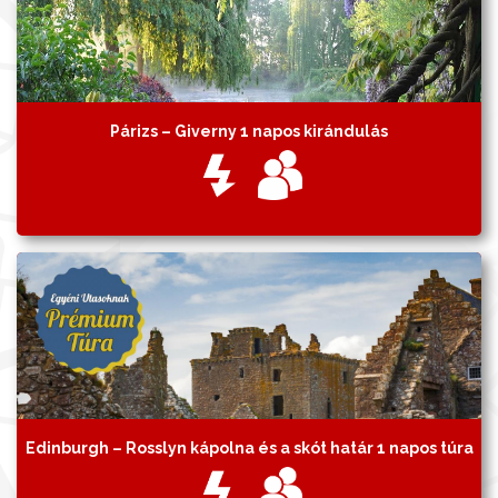
Párizs – Giverny 1 napos kirándulás
Edinburgh – Rosslyn kápolna és a skót határ 1 napos túra