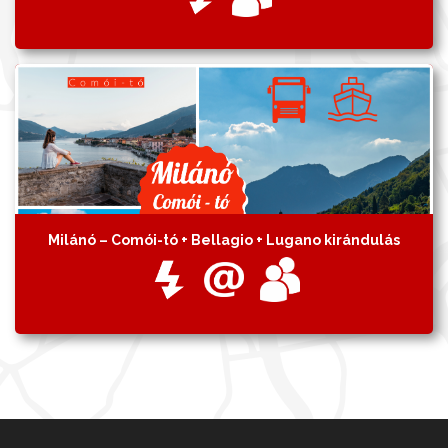
Milánó – Comói-tó + Bellagio + Lugano kirándulás