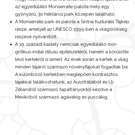
az egyedülálló Monserrate-palota mely egy
gyönyörű, 30 hektáros park közepén található.
A Monserrate park és palota a Sintrai Kulturális Tájkép
része, amelyet az UNESCO 1995-ben a világörökség
részévé nyilvánított.
A 19. századi kastély nemcsak egyedülálló mór-
gótikus-indiai stílusú építészetéről, hanem a körülötte
lévő kertekről is ismert. Az évek során a kertek a világ
minden tájáról származó növényfajokat fogadtak be.
A különböző kertekben meglepően kontrasztos
tájakkal találkozhatunk, az Ausztráliából és Új-
Zélandról származó fapáfrányoktól kezdve a
Mexikóból származó agávékig és yuccákig.