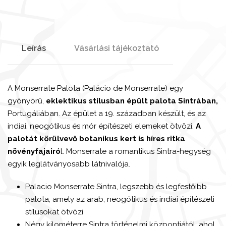
Leírás
Vásárlási tájékoztató
A Monserrate Palota (Palácio de Monserrate) egy
gyönyörű,
eklektikus stílusban épült palota Sintrában,
Portugáliában. Az épület a 19. században készült, és az
indiai, neogótikus és mór építészeti elemeket ötvözi.
A
palotát körülvevő botanikus kert is híres ritka
növényfajairó
l. Monserrate a romantikus Sintra-hegység
egyik leglátványosabb látnivalója.
Palacio Monserrate Sintra, legszebb és legfestőibb
palota, amely az arab, neogótikus és indiai építészeti
stílusokat ötvözi
Négy kilométerre Sintra történelmi központjától, ahol