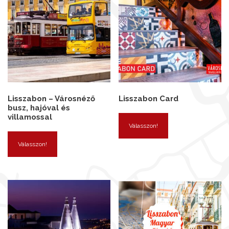
Lisszabon – Városnéző
Lisszabon Card
busz, hajóval és
villamossal
Válasszon!
Válasszon!