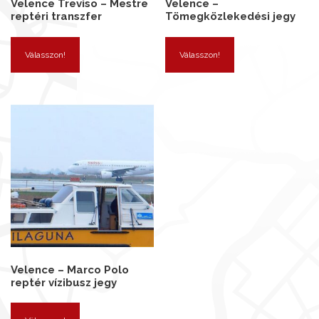
Velence Treviso – Mestre
Velence –
reptéri transzfer
Tömegközlekedési jegy
Válasszon!
Válasszon!
Velence – Marco Polo
reptér vízibusz jegy