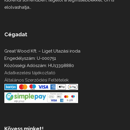
Időrendi sorrendben, legelöl a legfrissebbekkel, Ön is
elolvashatja…
Cégadat
Great Wood Kft. – Liget Utazási iroda
Engedélyszám: U-000751
Közösségi Adószám: HU13398880
Adatkezelési tájékoztató
Általános Szerződési Feltételek
Kövess minket!