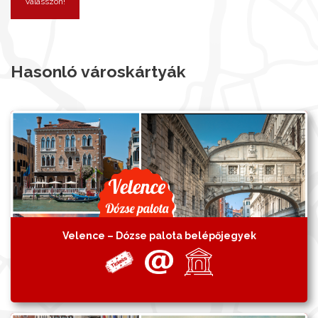
Válasszon!
Hasonló városkártyák
Velence – Dózse palota belépőjegyek