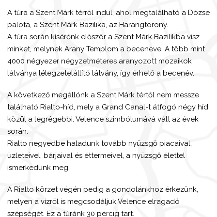
A túra a Szent Márk térről indul, ahol megtalálható a Dózse
palota, a Szent Márk Bazilika, az Harangtorony.
A túra során kísérőnk először a Szent Márk Bazilikba visz
minket, melynek Arany Templom a beceneve. A több mint
4000 négyezer négyzetméteres aranyozott mozaikok
látványa lélegzetelállító látvány, így érhető a becenév.
A következő megállónk a Szent Márk tértől nem messze
található Rialto-híd, mely a Grand Canal-t átfogó négy híd
közül a legrégebbi. Velence szimbólumává vált az évek
során.
Rialto negyedbe haladunk tovább nyüzsgő piacaival,
üzleteivel, bárjaival és éttermeivel, a nyüzsgő élettel
ismerkedünk meg.
A Rialto körzet végén pedig a gondolánkhoz érkezünk,
melyen a vízről is megcsodáljuk Velence elragadó
szépségét. Ez a túránk 30 percig tart.