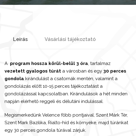
Leírás
Vásárlási tájékoztató
A
program hossza körül-belül 3 óra
, tartalmaz
vezetett gyalogos túrát
a városban és egy
30 perces
gondola
kirándulást a csatornák mentén, valamint a
gondolázás előtt 10-15 perces tájékoztatást a
gondolázással kapcsolatban. Kirándulások a hét minden
napján elérhető reggeli és délutáni indulással.
Megismerkedünk Velence főbb pontjaival, Szent Márk Tér,
Szent Mark Bazilika, Rialto-híd és környéke, majd túránkat
egy 30 perces gondola túrával zárjuk.