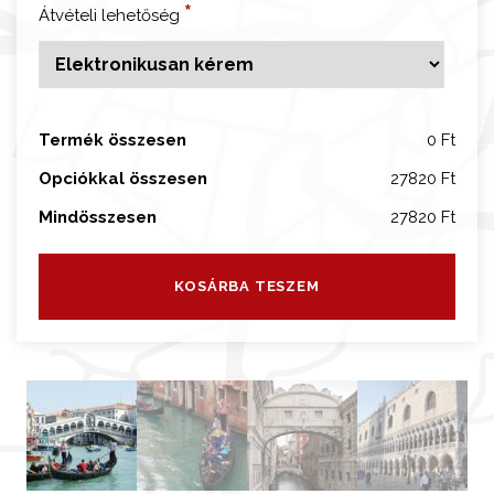
á
*
Átvételi lehetőség
r
o
s
n
Termék összesen
0 Ft
é
z
Opciókkal összesen
27820 Ft
é
Mindösszesen
27820 Ft
s
g
o
KOSÁRBA TESZEM
n
d
o
l
a
t
ú