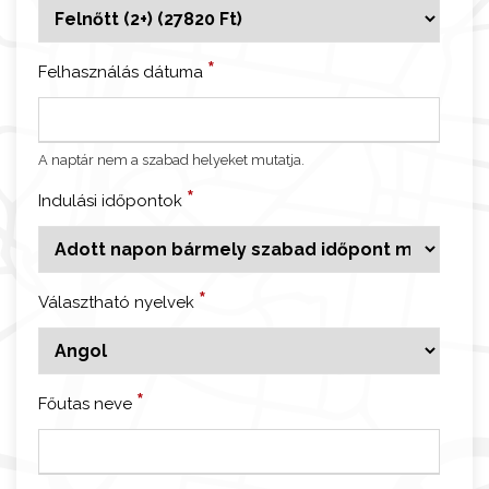
n
c
e
*
Felhasználás dátuma
-
3
ó
A naptár nem a szabad helyeket mutatja.
r
á
*
Indulási időpontok
s
v
e
*
z
Választható nyelvek
e
t
e
*
Főutas neve
t
t
v