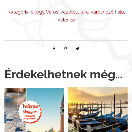
r
á
Kategória:
e-jegy
,
Városi vezetett túra
,
Városnéző hajó
,
v
Velence
a
l
m
e
n
n
y
Érdekelhetnek még…
i
s
é
g