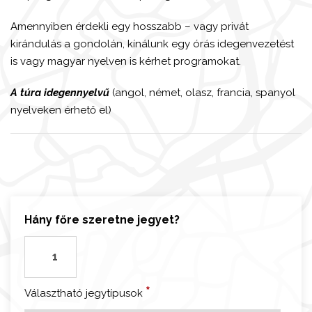
Amennyiben érdekli egy hosszabb – vagy privát
kirándulás a gondolán, kínálunk egy órás idegenvezetést
is vagy magyar nyelven is kérhet programokat.
A túra idegennyelvű
(angol, német, olasz, francia, spanyol
nyelveken érhető el)
Hány főre szeretne jegyet?
V
e
l
*
Választható jegytípusok
e