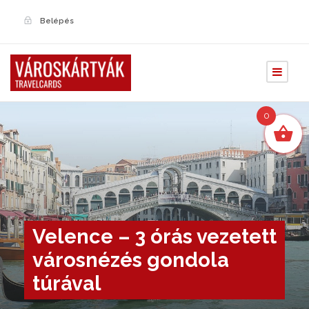
Belépés
0
Velence – 3 órás vezetett
városnézés gondola
túrával