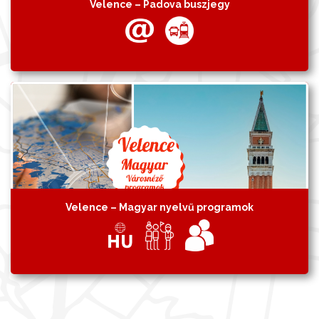
Velence – Padova buszjegy
Velence – Magyar nyelvű programok