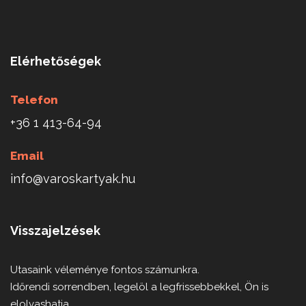
Elérhetőségek
Telefon
+36 1 413-64-94
Email
info@varoskartyak.hu
Visszajelzések
Utasaink véleménye fontos számunkra.
Időrendi sorrendben, legelöl a legfrissebbekkel, Ön is
elolvashatja…