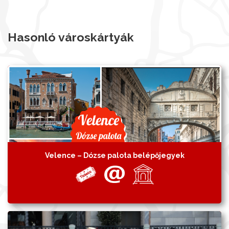
Hasonló városkártyák
Velence – Dózse palota belépőjegyek