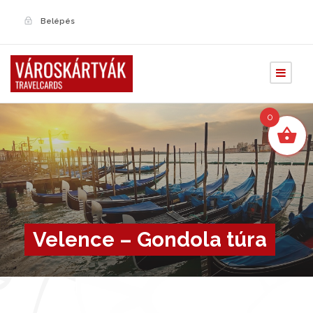
Belépés
0
Velence – Gondola túra