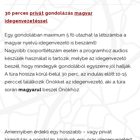
30 perces
privát
gondolázás
magyar
idegenvezetéssel
Egy gondolában maximum 5 fő utazhat (a létszámba a
magyar nyelvű idegenvezető is beszámít)
Nagyobb csoportlétszám esetén a programhoz audios
készülék használat is tartozik, melybe az idegenvezető
beszél, hogy mindegyik gondolából egyszerre jól hallják.
A túra hossza körül-belül 30 perc, az indulás előtt 10-15
perccel találkozik Önökkel az idegenvezető, aki a túra
során
magyarul
beszél Önökhöz.
Amennyiben érdekli egy hosszabb – vagy privát
kirándulás a gondolán, kínálunk egy órás idegenvezetést