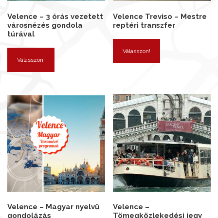
Velence – 3 órás vezetett
Velence Treviso – Mestre
városnézés gondola
reptéri transzfer
túrával
Válasszon!
Válasszon!
Velence – Magyar nyelvű
Velence –
gondolázás
Tömegközlekedési jegy