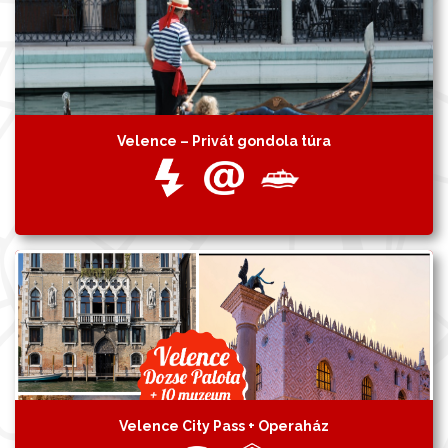
Velence – Privát gondola túra
Velence City Pass + Operaház