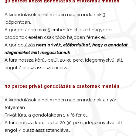
30 perces
közös
gondolázás a csatornák mentén
A kirándulások a hét minden napján indulnak 3
időpontban.
A gondolában max 5 ember fér el, ezért nagyobb
csoportok esetén csak több hajóban férnek el.
A gondolázás
nem privát
,
előfordulhat, hogy a gondolát
idegenekkel kell megosztaniuk
.
A túra hossza körül-belül 20-30 perc, idegennyelvű, ált.
angol / olasz asszisztenciával.
30 perces
privát
gondolázás a csatornák mentén
A kirándulások a hét minden napján indulnak a nyár
folyamán.
Privát túra, a gondolákban 1-5 fő fér el.
A túra hossza körül-belül 20-30 perc, idegennyelvű, ált.
angol / olasz asszisztenciával.