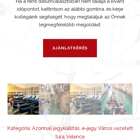
Ha a fenti dátumválasztóban nem találja a kívánt
időpontot, kattintson az alábbi gombra, és kérje
kollégáink segítségét, hogy megtaláljuk az Önnek
legmegfelelőbb megoldást.
Kategória:
Azonnali jegykiállítás
,
e-jegy
,
Városi vezetett
túra
,
Velence