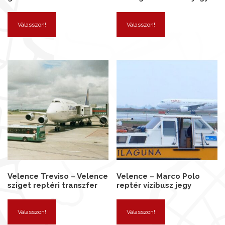
Válasszon!
Válasszon!
Velence Treviso – Velence
Velence – Marco Polo
sziget reptéri transzfer
reptér vízibusz jegy
Válasszon!
Válasszon!