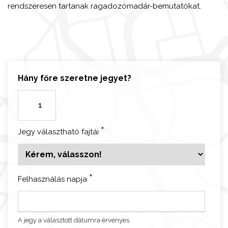
rendszeresen tartanak ragadozómadár-bemutatókat.
Hány főre szeretne jegyet?
B
e
n
*
Jegy választható fajtái
a
l
m
á
*
Felhasználás napja
d
e
n
A jegy a választott dátumra érvényes.
a