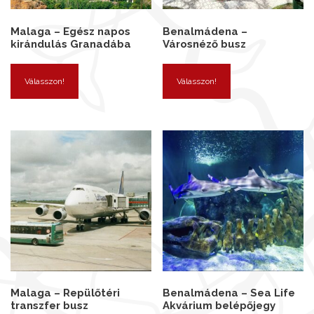
Malaga – Egész napos
Benalmádena –
kirándulás Granadába
Városnéző busz
Válasszon!
Válasszon!
Malaga – Repülőtéri
Benalmádena – Sea Life
transzfer busz
Akvárium belépőjegy