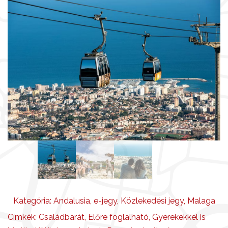
g
Kategória:
Andalusia
,
e-jegy
,
Közlekedési jegy
,
Malaga
Címkék:
Családbarát
,
Előre foglalható
,
Gyerekekkel is