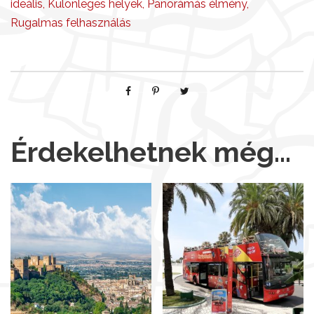
ideális
,
Különleges helyek
,
Panorámás élmény
,
Rugalmas felhasználás
Érdekelhetnek még…