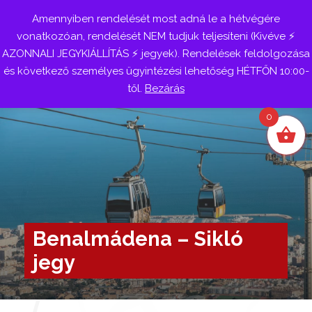
Amennyiben rendelését most adná le a hétvégére
Belépés
vonatkozóan, rendelését NEM tudjuk teljesíteni (Kivéve ⚡
AZONNALI JEGYKIÁLLÍTÁS ⚡ jegyek). Rendelések feldolgozása
és következő személyes ügyintézési lehetőség HÉTFŐN 10:00-
től.
Bezárás
0
Benalmádena – Sikló
jegy