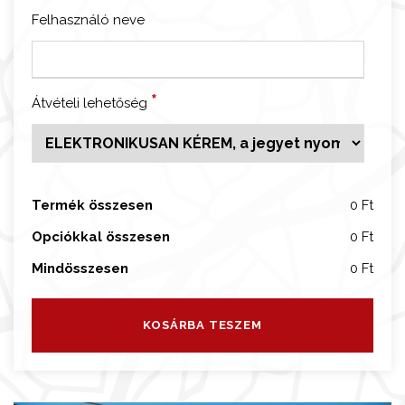
-
Felhasználó neve
S
i
k
*
Átvételi lehetőség
l
ó
j
e
g
Termék összesen
0 Ft
y
Opciókkal összesen
0 Ft
m
e
Mindösszesen
0 Ft
n
n
KOSÁRBA TESZEM
y
i
s
é