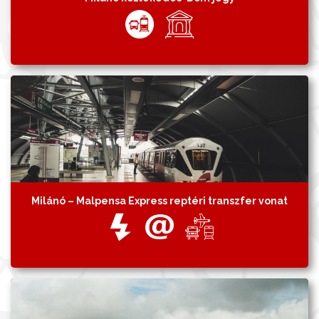
Milánó – Malpensa Express reptéri transzfer vonat