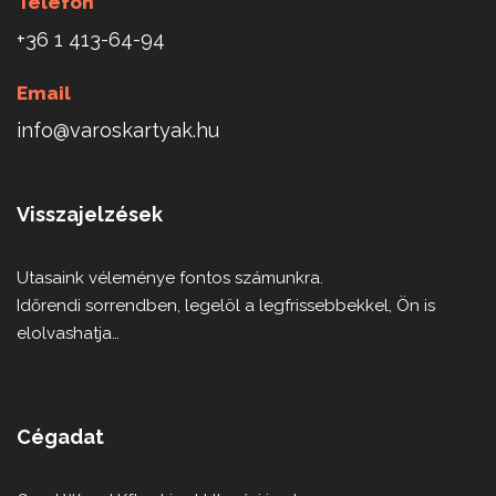
Telefon
+36 1 413-64-94
Email
info@varoskartyak.hu
Visszajelzések
Utasaink véleménye fontos számunkra.
Időrendi sorrendben, legelöl a legfrissebbekkel, Ön is
elolvashatja…
Cégadat