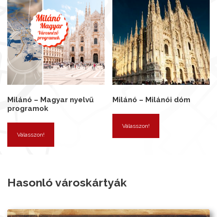
Milánó – Magyar nyelvű
Milánó – Milánói dóm
programok
Válasszon!
Válasszon!
Hasonló városkártyák