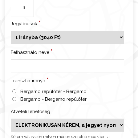
B
e
r
*
Jegytípusok
g
a
m
o
*
Felhasználó neve
-
B
e
r
*
Transzfer iránya
g
Bergamo repülőtér - Bergamo
a
Bergamo - Bergamo repülőtér
m
o
Átvételi lehetőség
r
e
p
Kérem válasszon milyen módon szeretné megkapni a