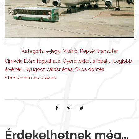
e
n
n
y
i
s
é
Kategória:
e-jegy
,
Milánó
,
Reptéri transzfer
g
Címkék:
Előre foglalható
,
Gyerekekkel is ideális
,
Legjobb
ár-érték
,
Nyugodt városnézés
,
Okos döntés
,
Stresszmentes utazás
Érdekelhetnek még…