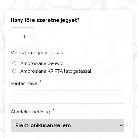
Hány főre szeretne jegyet?
M
i
l
Választható jegytípusok
á
n
Ambrosiana belépő
ó
Ambrosiana KRIPTA látogatással
-
*
Főutas neve:
P
i
n
a
*
Átvételi lehetőség:
c
o
t