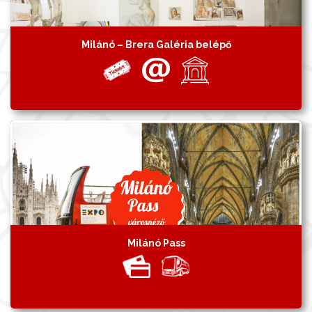
Milánó – Brera Galéria belépő
Milánó Pass