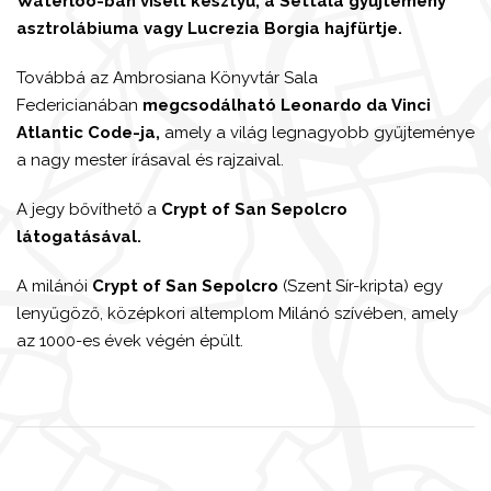
Waterloo-ban viselt kesztyű, a Settala gyűjtemény
asztrolábiuma vagy Lucrezia Borgia hajfürtje.
Továbbá az Ambrosiana Könyvtár Sala
Federicianában
megcsodálható Leonardo da Vinci
Atlantic Code-ja,
amely a világ legnagyobb gyűjteménye
a nagy mester írásaval és rajzaival.
A jegy bővíthető a
Crypt of San Sepolcro
látogatásával.
A milánói
Crypt of San Sepolcro
(Szent Sír-kripta) egy
lenyűgöző, középkori altemplom Milánó szívében, amely
az 1000-es évek végén épült.