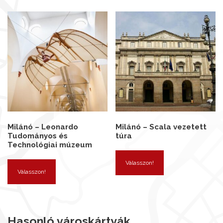
Milánó – Leonardo
Milánó – Scala vezetett
Tudományos és
túra
Technológiai múzeum
Válasszon!
Válasszon!
Hasonló városkártyák