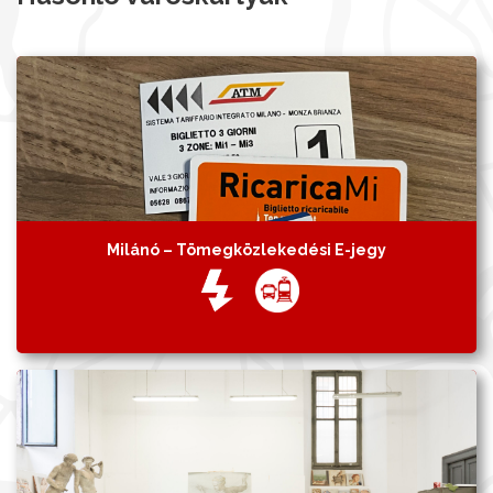
Milánó – Tömegközlekedési E-jegy