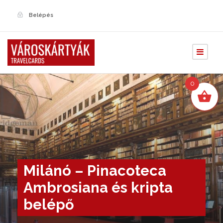
Belépés
0
Milánó – Pinacoteca
Ambrosiana és kripta
belépő