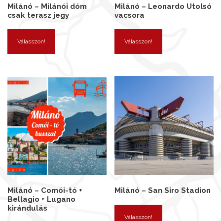
Milánó – Milánói dóm
Milánó – Leonardo Utolsó
csak terasz jegy
vacsora
Válasszon!
Válasszon!
Milánó – Comói-tó +
Milánó – San Siro Stadion
Bellagio + Lugano
kirándulás
Válasszon!