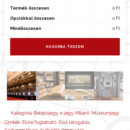
e
c
Termék összesen
0 Ft
a
Opciókkal összesen
0 Ft
A
Mindösszesen
0 Ft
m
b
r
KOSÁRBA TESZEM
o
s
i
a
n
a
é
s
k
Kategória:
Belépőjegy
,
e-jegy
,
Milánó
,
Múzeumjegy
r
Címkék:
Előre foglalható
,
Első látogatás
,
i