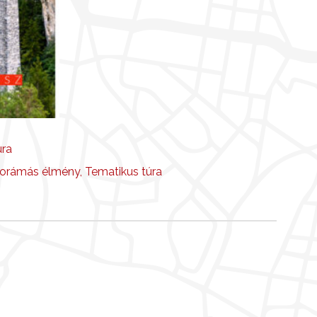
úra
orámás élmény
,
Tematikus túra