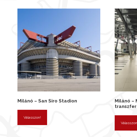
Milánó – San Siro Stadion
Milánó – 
transzfer
Válasszon!
Válasszon