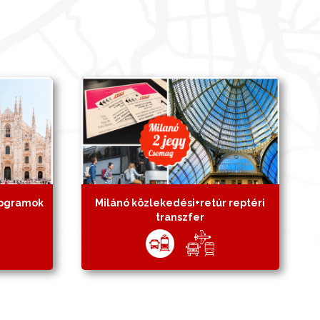
rogramok
Milánó közlekedési+retúr reptéri
transzfer