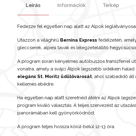
Leírás
Információk
Térkép
Fedezze fel egyetlen nap alatt az Alpok leglátványosab
Utazzon a világhírű
Bernina Express
fedélzetén, amel
gleccserek, alpesi tavak és lélegzetelállító hegycsúcs
A program során kényelmes autóbuszos transzferrel uta
vonatra, amely a svájci Alpok legszebb vidékein halad 
elegáns St. Moritz üdülővárosát
, ahol szabadidő áll
kellemes ebédre.
Ha egyetlen nap alatt szeretnéd átélni az Alpok legsze
program kiváló választás. A teljes szervezést az utazás
panorámában kell gyönyörködnöd.
A program teljes hossza körül-belül 12-13 óra.