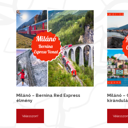
Milánó – Bernina Red Express
Milánó –
élmény
kirándulá
Válasszon!
Válasszon