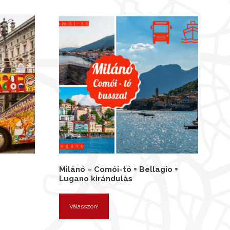
Milánó – Comói-tó + Bellagio +
Lugano kirándulás
Válasszon!