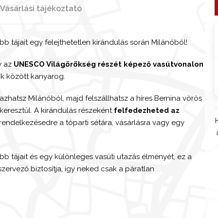
Vásárlási tájékoztató
b tájait egy felejthetetlen kirándulás során Milánóból!
y az
UNESCO Világörökség részét képező vasútvonalon
ok között kanyarog.
zhatsz Milánóból, majd felszállhatsz a híres Bernina vörös
keresztül. A kirándulás részeként
felfedezheted az
 rendelkezésedre a tóparti sétára, vásárlásra vagy egy
bb tájait és egy különleges vasúti utazás élményét, ez a
szervező biztosítja, így neked csak a páratlan