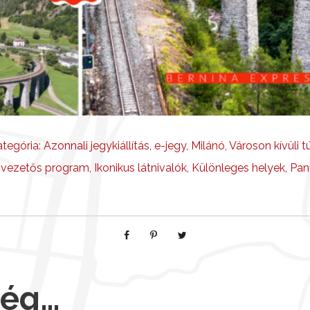
tegória:
Azonnali jegykiállítás
,
e-jegy
,
Milánó
,
Városon kívüli t
nvezetős program
,
Ikonikus látnivalók
,
Különleges helyek
,
Pan
még…