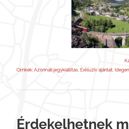
Ka
Címkék:
Azonnali jegykiállítás
,
Exkluzív ajánlat
,
Idege
Érdekelhetnek 