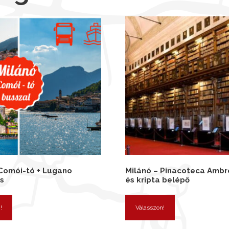
 Comói-tó + Lugano
Milánó – Pinacoteca Ambr
s
és kripta belépő
!
Válasszon!