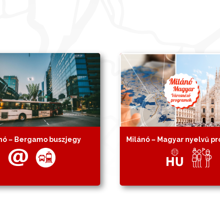
nó – Bergamo buszjegy
Milánó – Magyar nyelvű p