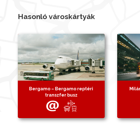
Hasonló városkártyák
Bergamo – Bergamo reptéri
Milá
transzfer busz