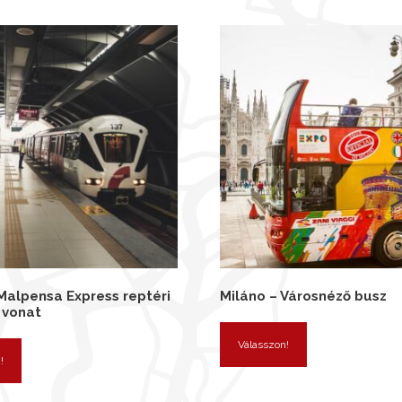
Malpensa Express reptéri
Miláno – Városnéző busz
 vonat
Válasszon!
!