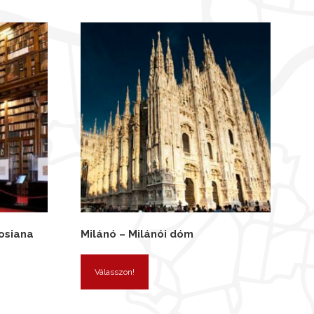
osiana
Milánó – Milánói dóm
Válasszon!