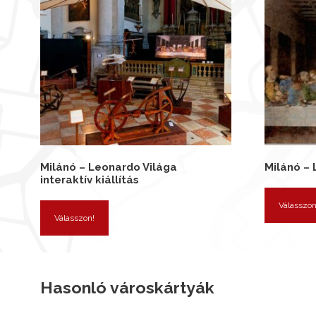
Milánó – Leonardo Világa
Milánó –
interaktív kiállítás
Válasszon
Válasszon!
Hasonló városkártyák