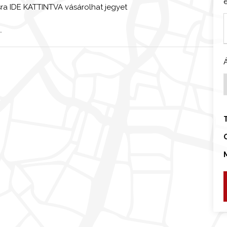
sra IDE KATTINTVA vásárolhat jegyet
.
k
i
r
l
s