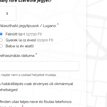
Hány főre szeretne jegyet?
M
*
Választható jegytípusok / Lugano
á
n
Felnőtt (11+)
(37730 Ft)
ó
Gyerek (4-11 éves)
(22500 Ft)
Baba (4 év alatt)
C
*
Felhasználás dátuma
o
m
ó
 naptár nem a szabad helyeket mutatja.
A határátlépés csak érvényes úti okmánnyal
lehetséges!
ó
Minden utas teljes neve és főutas telefonos