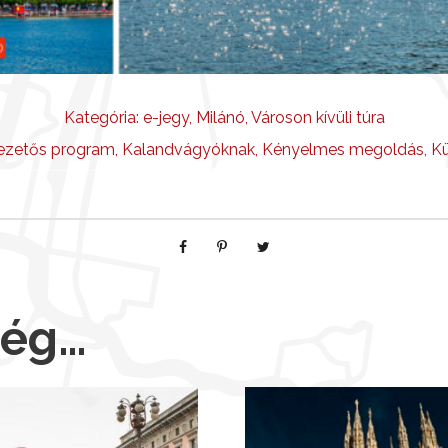
Kategória:
e-jegy
,
Milánó
,
Városon kívüli túra
ezetős program
,
Kalandvágyóknak
,
Kényelmes megoldás
,
Kü
még…