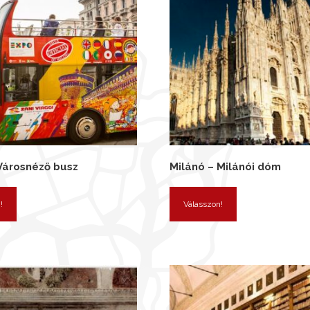
Városnéző busz
Milánó – Milánói dóm
!
Válasszon!