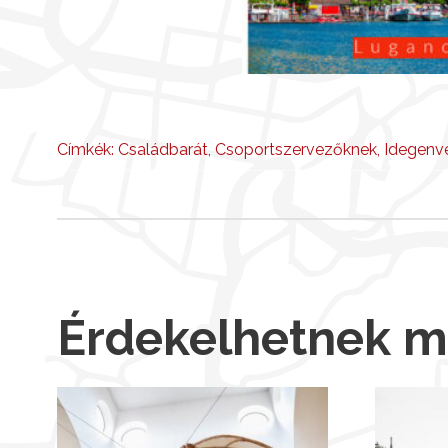
Címkék:
Családbarát
,
Csoportszervezőknek
,
Idegenv
Érdekelhetnek 