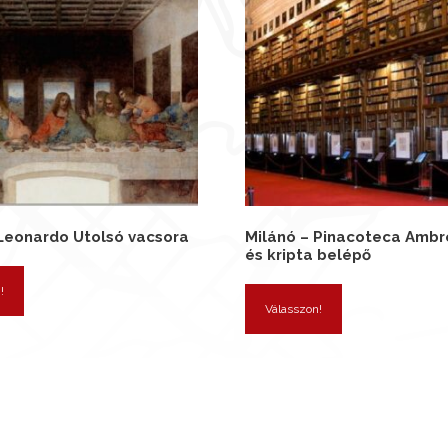
 Leonardo Utolsó vacsora
Milánó – Pinacoteca Ambr
és kripta belépő
!
Válasszon!