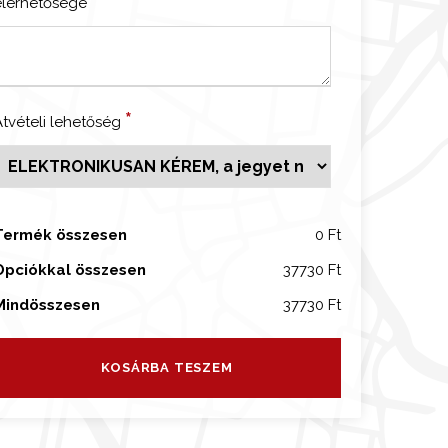
*
elérhetősége
u
g
a
n
o
*
Átvételi lehetőség
á
Termék összesen
0 Ft
n
d
Opciókkal összesen
37730 Ft
u
Mindösszesen
37730 Ft
á
KOSÁRBA TESZEM
m
e
n