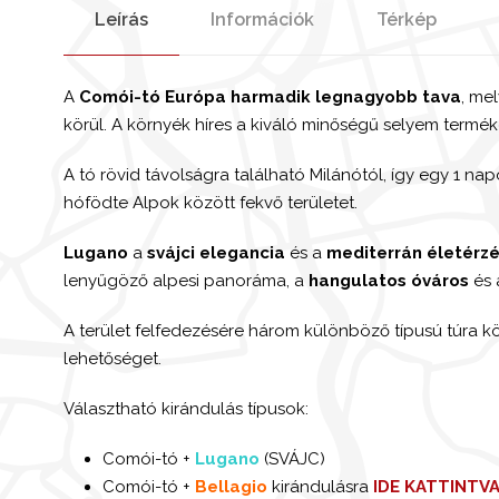
Leírás
Információk
Térkép
A
Comói-tó Európa harmadik legnagyobb tava
, me
körül. A környék híres a kiváló minőségű selyem terméke
A tó rövid távolságra található Milánótól, így egy 1 na
hófödte Alpok között fekvő területet.
Lugano
a
svájci elegancia
és a
mediterrán életérz
lenyűgöző alpesi panoráma, a
hangulatos óváros
és 
A terület felfedezésére három különböző típusú túra kö
lehetőséget.
Választható kirándulás típusok:
Comói-tó +
Lugano
(SVÁJC)
Comói-tó +
Bellagio
kirándulásra
IDE KATTINTV