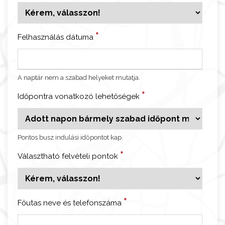
k
ó
-
*
Felhasználás dátuma
W
i
e
A naptár nem a szabad helyeket mutatja.
l
i
*
Időpontra vonatkozó lehetőségek
c
z
k
Pontos busz indulási időpontot kap.
a
*
S
Választható felvételi pontok
ó
b
á
*
Főutas neve és telefonszáma
n
y