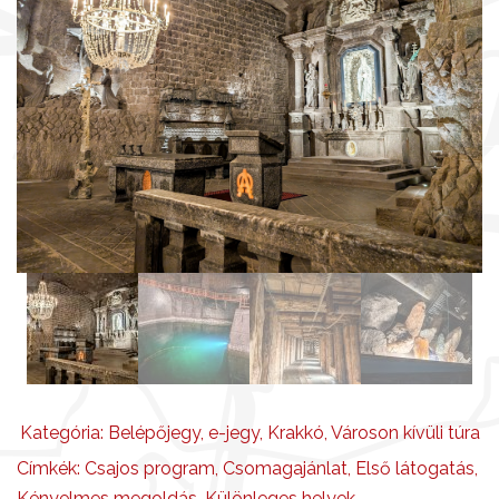
e
n
n
y
i
s
é
g
Kategória:
Belépőjegy
,
e-jegy
,
Krakkó
,
Városon kívüli túra
Címkék:
Csajos program
,
Csomagajánlat
,
Első látogatás
,
Kényelmes megoldás
,
Különleges helyek