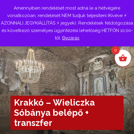
Amennyiben rendelését most adná le a hétvégére
Belépés
vonatkozóan, rendelését NEM tudjuk teljesíteni (Kivéve ⚡
AZONNALI JEGYKIÁLLÍTÁS ⚡ jegyek). Rendelések feldolgozása
és következő személyes ügyintézési lehetőség HÉTFŐN 10:00-
től.
Bezárás
0
Krakkó – Wieliczka
Sóbánya belépő +
transzfer