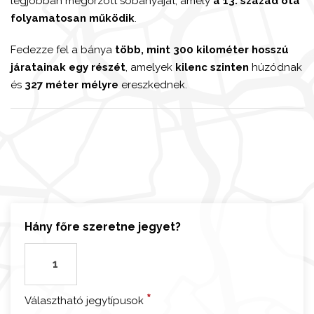
legjobban megőrzött sóbányáját, amely
a 13. század óta
folyamatosan működik
.
Fedezze fel a bánya
több, mint 300 kilométer hosszú
járatainak egy részét
, amelyek
kilenc szinten
húzódnak
és
327 méter mélyre
ereszkednek.
Hány főre szeretne jegyet?
K
r
a
*
Választható jegytípusok
k