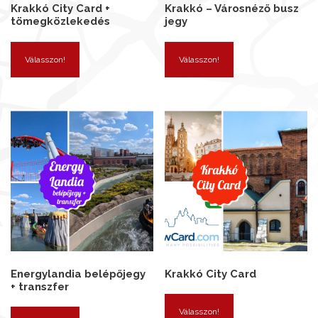
Krakkó City Card +
Krakkó – Városnéző busz
tömegközlekedés
jegy
Válasszon!
Válasszon!
Energylandia belépőjegy
Krakkó City Card
+ transzfer
Válasszon!