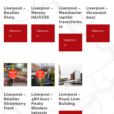
Liverpool –
Liverpool –
Liverpool –
Liverpool –
Beatles
Mersey
Manchester
Városnéző
Story
HAJÓZÁS
reptéri
busz
transzferbu
sz
Válasszo
Válasszo
Válasszo
n!
n!
n!
Válasszo
n!
Liverpool –
Liverpool –
Liverpool –
Beatles
48H busz +
Royal Liver
Strawberry
Peaky
Building
Field
Blinders
helyszín