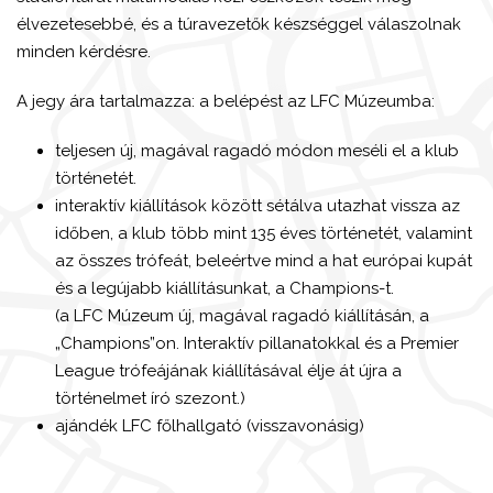
élvezetesebbé, és a túravezetők készséggel válaszolnak
minden kérdésre.
A jegy ára tartalmazza: a belépést az LFC Múzeumba:
teljesen új, magával ragadó módon meséli el a klub
történetét.
interaktív kiállítások között sétálva utazhat vissza az
időben, a klub több mint 135 éves történetét, valamint
az összes trófeát, beleértve mind a hat európai kupát
és a legújabb kiállításunkat, a Champions-t.
(a LFC Múzeum új, magával ragadó kiállításán, a
„Champions”on. Interaktív pillanatokkal és a Premier
League trófeájának kiállításával élje át újra a
történelmet író szezont.)
ajándék LFC főlhallgató (visszavonásig)