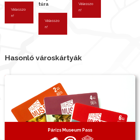
túra
Válasszo
Válasszo
n!
n!
Válasszo
n!
Hasonló városkártyák
Párizs Museum Pass