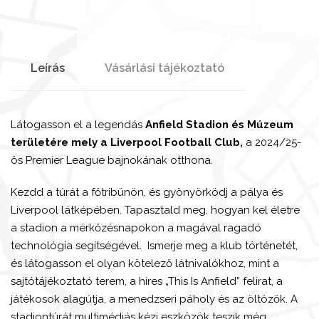
Leírás
Vásárlási tájékoztató
Látogasson el a legendás
Anfield Stadion és Múzeum
területére mely a Liverpool Football Club,
a 2024/25-
ös Premier League bajnokának otthona.
Kezdd a túrát a főtribünön, és gyönyörködj a pálya és
Liverpool látképében. Tapasztald meg, hogyan kel életre
a stadion a mérkőzésnapokon a magával ragadó
technológia segítségével. Ismerje meg a klub történetét,
és látogasson el olyan kötelező látnivalókhoz, mint a
sajtótájékoztató terem, a híres „This Is Anfield” felirat, a
játékosok alagútja, a menedzseri páholy és az öltözők. A
stadiontúrát multimédiás kézi eszközök teszik még