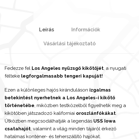
Leírás
Információk
Vásárlási tájékoztató
Fedezze fel
Los Angeles nyüzsgő kikötőjét
, a nyugati
félteke
legforgalmasabb tengeri kapuját!
Ezen a különleges hajós kiránduláson
izgalmas
betekintést nyerhetnek a Los Angeles-i kikötő
történetébe
, miközben testközelből figyelhetik meg a
kikötőben játszadozó kaliforniai
oroszlánfókákat
.
Útközben megcsodálhatják a legendás
USS Iowa
csatahajót
, valamint a világ minden tájáról érkező
hatalmas konténer- és teherszállító hajókat.