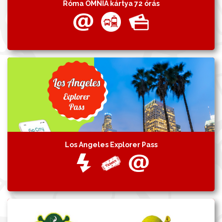
Róma OMNIA kártya 72 órás
Los Angeles Explorer Pass