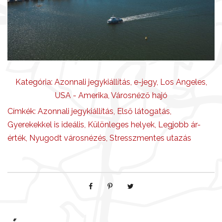
Kategória:
Azonnali jegykiállítás
,
e-jegy
,
Los Angeles
,
USA - Amerika
,
Városnéző hajó
Címkék:
Azonnali jegykiállítás
,
Első látogatás
,
Gyerekekkel is ideális
,
Különleges helyek
,
Legjobb ár-
érték
,
Nyugodt városnézés
,
Stresszmentes utazás