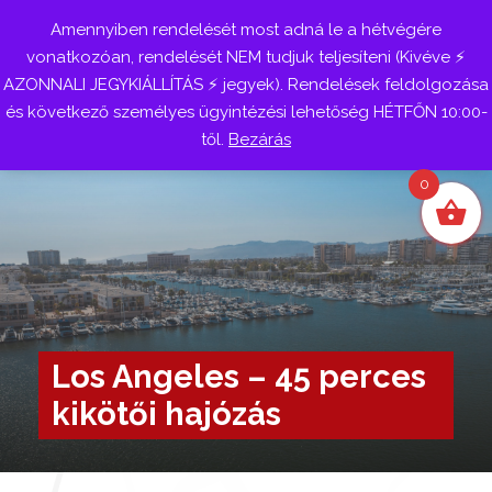
Amennyiben rendelését most adná le a hétvégére
Belépés
vonatkozóan, rendelését NEM tudjuk teljesíteni (Kivéve ⚡
AZONNALI JEGYKIÁLLÍTÁS ⚡ jegyek). Rendelések feldolgozása
és következő személyes ügyintézési lehetőség HÉTFŐN 10:00-
től.
Bezárás
0
Los Angeles – 45 perces
kikötői hajózás