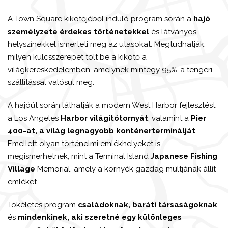
A Town Square kikötőjéből induló program során a
hajó
személyzete érdekes történetekkel
és látványos
helyszínekkel ismerteti meg az utasokat. Megtudhatják,
milyen kulcsszerepet tölt be a kikötő a
világkereskedelemben, amelynek mintegy 95%-a tengeri
szállítással valósul meg.
A hajóút során láthatják a modern West Harbor fejlesztést,
a Los Angeles
Harbor világítótornyát
, valamint a
Pier
400-at, a világ legnagyobb konténerterminálját
.
Emellett olyan történelmi emlékhelyeket is
megismerhetnek, mint a Terminal Island
Japanese Fishing
Village
Memorial, amely a környék gazdag múltjának állít
emléket.
Tökéletes program
családoknak, baráti társaságoknak
és
mindenkinek, aki szeretné egy különleges