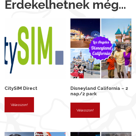
Érdekelhetnek még…
CitySIM Direct
Disneyland California – 2
nap/2 park
Válasszon!
Válasszon!