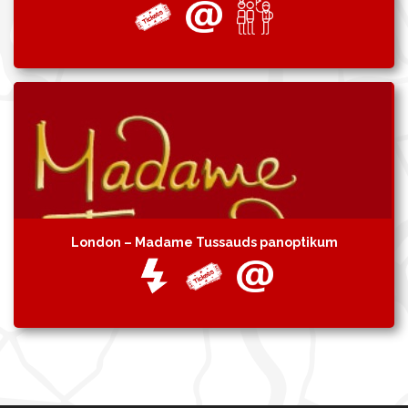
London – Madame Tussauds panoptikum