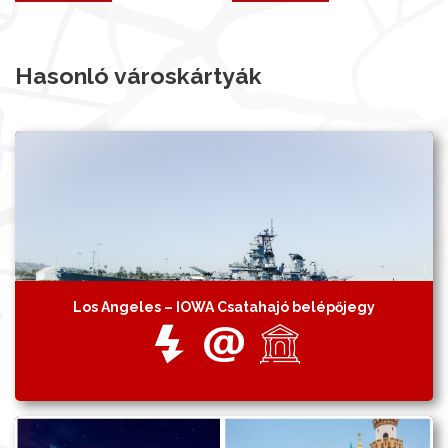
Hasonló városkártyák
Los Angeles – IOWA Csatahajó belépőjegy