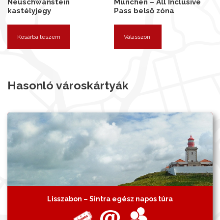
Neuschwanstein
München – All Inclusive
kastélyjegy
Pass belső zóna
Kosárba teszem
Válasszon!
Hasonló városkártyák
Lisszabon – Sintra egész napos túra