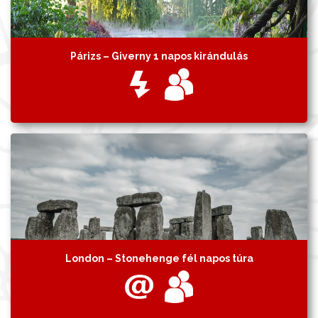
Párizs – Giverny 1 napos kirándulás
London – Stonehenge fél napos túra