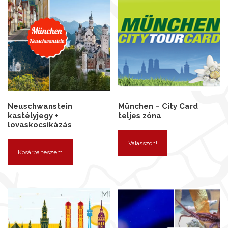
Neuschwanstein
München – City Card
kastélyjegy +
teljes zóna
lovaskocsikázás
Válasszon!
Kosárba teszem