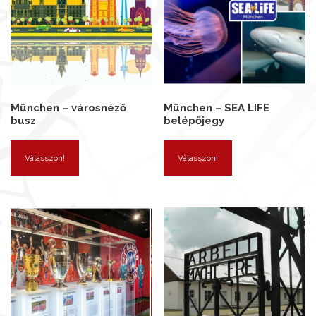
München – városnéző
München – SEA LIFE
busz
belépőjegy
Válasszon!
Válasszon!