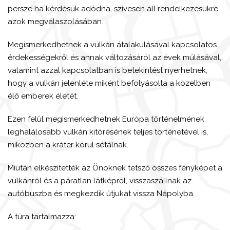
persze ha kérdésük adódna, szívesen áll rendelkezésükre
azok megválaszolásában.
Megismerkedhetnek a vulkán átalakulásával kapcsolatos
érdekességekről és annak változásáról az évek múlásával,
valamint azzal kapcsolatban is betekintést nyerhetnek,
hogy a vulkán jelenléte miként befolyásolta a közelben
élő emberek életét.
Ezen felül megismerkedhetnek Európa történelmének
leghalálosabb vulkán kitörésének teljes történetével is,
miközben a kráter körül sétálnak.
Miután elkészítették az Önöknek tetsző összes fényképet a
vulkánról és a páratlan látképről, visszaszállnak az
autóbuszba és megkezdik útjukat vissza Nápolyba.
A túra tartalmazza: