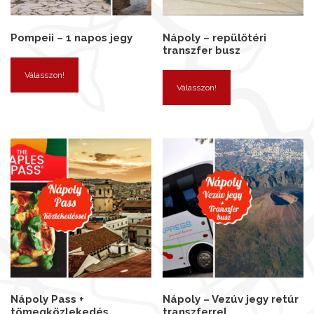
Pompeii – 1 napos jegy
Nápoly – repülőtéri
transzfer busz
Válasszon!
Válasszon!
Nápoly Pass +
Nápoly – Vezúv jegy retúr
tömegközlekedés
transzferrel