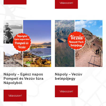
Válasszon!
Nápoly – Egész napos
Nápoly – Vezúv
Pompeii és Vezúv túra
belépőjegy
Nápolyból
Válasszon!
Válasszon!