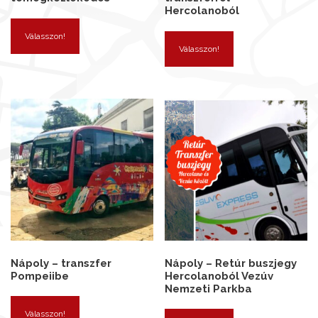
Hercolanoból
Válasszon!
Válasszon!
Nápoly – transzfer
Nápoly – Retúr buszjegy
Pompeiibe
Hercolanoból Vezúv
Nemzeti Parkba
Válasszon!