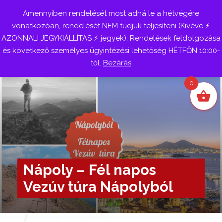
Amennyiben rendelését most adná le a hétvégére
Belépés
vonatkozóan, rendelését NEM tudjuk teljesíteni (Kivéve ⚡
AZONNALI JEGYKIÁLLÍTÁS ⚡ jegyek). Rendelések feldolgozása
és következő személyes ügyintézési lehetőség HÉTFŐN 10:00-
től.
Bezárás
0
Nápoly – Fél napos
Vezúv túra Nápolyból