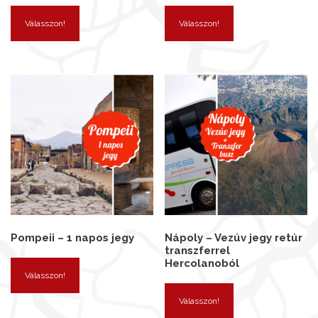
Válasszon!
Válasszon!
Pompeii – 1 napos jegy
Nápoly – Vezúv jegy retúr
transzferrel
Hercolanoból
Válasszon!
Válasszon!