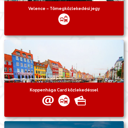
Velence – Tömegközlekedési jegy
Koppenhága Card közlekedéssel