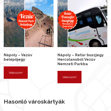
Nápoly – Vezúv
Nápoly – Retúr buszjegy
belépőjegy
Hercolanoból Vezúv
Nemzeti Parkba
Válasszon!
Válasszon!
Hasonló városkártyák