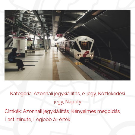
Kategória:
Azonnali jegykiállítás
,
e-jegy
,
Közlekedési
jegy
,
Nápoly
Címkék:
Azonnali jegykiállítás
,
Kényelmes megoldás
,
Last minute
,
Legjobb ár-érték