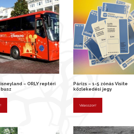
Disneyland – ORLY reptéri
Párizs – 1-5 zónás Visite
 busz
közlekedési jegy
!
Válasszon!