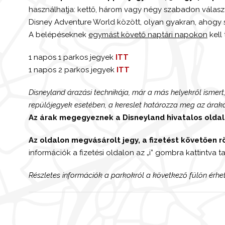
használhatja: kettő, három vagy négy szabadon választ
Disney Adventure World között, olyan gyakran, ahogy 
A belépéseknek
egymást követő naptári napokon
kell 
1 napos 1 parkos jegyek
ITT
1 napos 2 parkos jegyek
ITT
Disneyland árazási technikája, már a más helyekről ismert,
repülőjegyek esetében, a kereslet határozza meg az áraka
Az árak megegyeznek a Disneyland hivatalos oldal
Az oldalon megvásárolt jegy, a fizetést követően r
információk a fizetési oldalon az „i” gombra kattintva t
Részletes információk a parkokról a következő fülön érhe