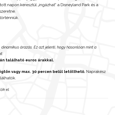
ott napon keresztül „ingázhat” a Disneyland Park és a
szeretne.
történniük.
 dinamikus árazás. Ez azt jelenti, hogy hasonlóan mint a
t.
án található euros árakkal.
ögtön vagy max. 30 percen belül letölthető.
Naprakész
alálhatók.
tők el.