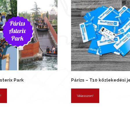
Asterix Park
Párizs – T10 közlekedési j
!
Válasszon!