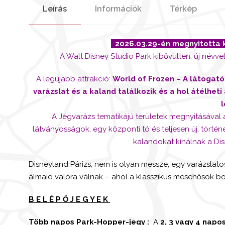
Leírás
Információk
Térkép
2026.03.29-én megnyitotta k
A Walt Disney Studio Park kibővülten, új névve
A legújabb attrakció:
World of Frozen – A látogató
varázslat és a kaland találkozik és a hol átélheti
l
A Jégvarázs tematikájú területek megnyitásával a
látványosságok, egy központi tó és teljesen új, tör
kalandokat kínálnak a Dis
Disneyland Párizs, nem is olyan messze, egy varázslatos
álmaid valóra válnak – ahol a klasszikus mesehősök b
B E L É P Ő J E G Y E K
Több napos Park-Hopper-jegy :
A
2, 3 vagy 4 napo