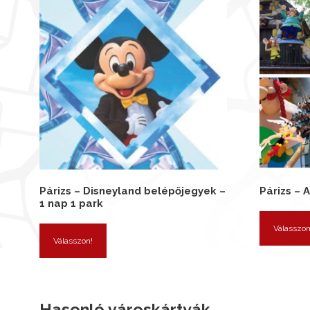
Párizs – Disneyland belépőjegyek –
Párizs – 
1 nap 1 park
Válasszon
Válasszon!
Hasonló városkártyák