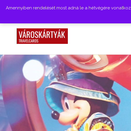
Amennyiben rendelését most adná le a hétvégére vonatkozóa