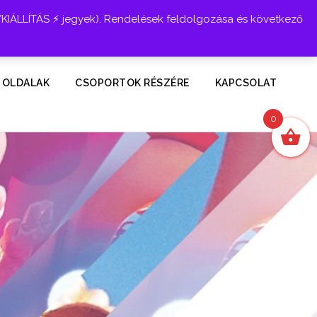
YKIÁLLÍTÁS ⚡ jegyek). Rendelések feldolgozása és következő
Belépés
 OLDALAK
CSOPORTOK RÉSZÉRE
KAPCSOLAT
0