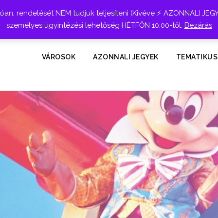
n, rendelését NEM tudjuk teljesíteni (Kivéve ⚡ AZONNALI JEG
személyes ügyintézési lehetőség HÉTFŐN 10:00-től.
Bezárás
VÁROSOK
AZONNALI JEGYEK
TEMATIKUS