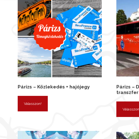
Párizs – Közlekedés + hajójegy
Párizs – 
transzfer
Válasszon!
Válasszon