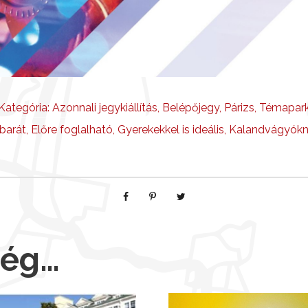
Kategória:
Azonnali jegykiállítás
,
Belépőjegy
,
Párizs
,
Témapar
barát
,
Előre foglalható
,
Gyerekekkel is ideális
,
Kalandvágyók
még…