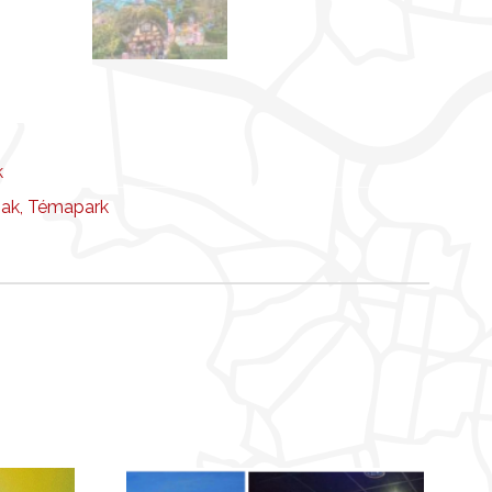
k
nak
,
Témapark