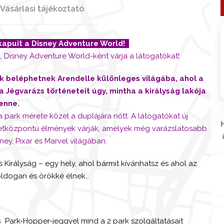
Vásárlási tájékoztató
apuit a Disney Adventure World!
l, Disney Adventure World-ként várja a látogatókat!
k beléphetnek Arendelle különleges világába, ahol a
 a Jégvarázs történeteit úgy, mintha a királyság lakója
enne.
 park mérete közel a duplájára nőtt. A látogatókat új
ténetközpontú élmények várják, amelyek még varázslatosabb
ney, Pixar és Marvel világában.
 Királyság – egy hely, ahol bármit kívánhatsz és ahol az
oldogan és örökké élnek…
s
Park-Hopper-jeggyel mind a 2 park szolgáltatásait