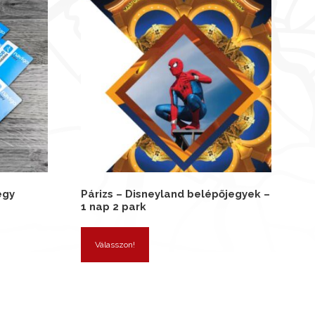
egy
Párizs – Disneyland belépőjegyek –
1 nap 2 park
Válasszon!