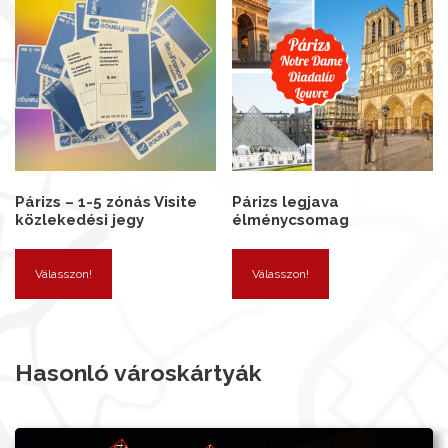
Párizs – 1-5 zónás Visite
Párizs legjava
közlekedési jegy
élménycsomag
Válasszon!
Válasszon!
Hasonló városkártyák