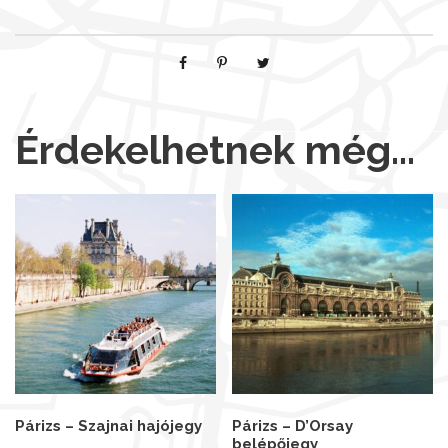
Érdekelhetnek még…
Párizs – Szajnai hajójegy
Párizs – D’Orsay
belépőjegy