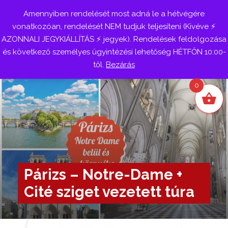
Amennyiben rendelését most adná le a hétvégére
Belépés
vonatkozóan, rendelését NEM tudjuk teljesíteni (Kivéve ⚡
AZONNALI JEGYKIÁLLÍTÁS ⚡ jegyek). Rendelések feldolgozása
és következő személyes ügyintézési lehetőség HÉTFŐN 10:00-
től.
Bezárás
0
Párizs – Notre-Dame +
Cité sziget vezetett túra