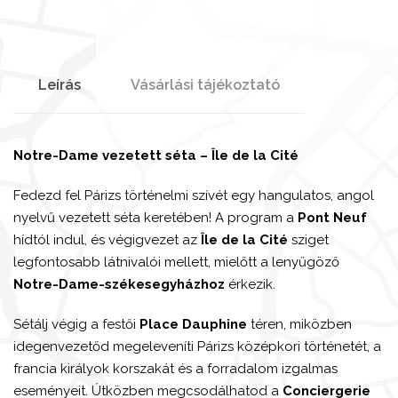
Leírás
Vásárlási tájékoztató
Notre-Dame vezetett séta – Île de la Cité
Fedezd fel Párizs történelmi szívét egy hangulatos, angol
nyelvű vezetett séta keretében! A program a
Pont Neuf
hídtól indul, és végigvezet az
Île de la Cité
sziget
legfontosabb látnivalói mellett, mielőtt a lenyűgöző
Notre-Dame-székesegyházhoz
érkezik.
Sétálj végig a festői
Place Dauphine
téren, miközben
idegenvezetőd megeleveníti Párizs középkori történetét, a
francia királyok korszakát és a forradalom izgalmas
eseményeit. Útközben megcsodálhatod a
Conciergerie