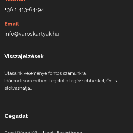
+36 1 413-64-94
Email
info@varoskartyak.hu
Visszajelzések
Utasaink véleménye fontos számunkra.
Időrendi sorrendben, legelöl a legfrissebbekkel, Ön is
elolvashatja…
Cégadat
Great Wood Kft. – Liget Utazási iroda