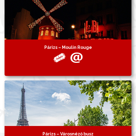
Párizs – Moulin Rouge
Párizs – Városnéző busz