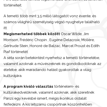
történeteit.
A temető több mint 3,5 millió látogatót vonz évente, és
számos világhírű személyiség végső nyughelye található
itt.
Megismerheted többek között
Oscar Wilde, Jim
Morrison, Frédéric Chopin , Eugène Delacroix, Molière,
Gertrude Stein, Honoré de Balzac, Marcel Proust és Edith
Piaf történetét.
A séta során betekintést nyerhetsz a temető történetébe,
valamint azoknak a művészeknek és gondolkodóknak az
életébe, akik maradandó hatást gyakoroltak a világ
kultúrájára.
A program kiváló választás
történelem- és
kultúrakedvelőknek, valamint azoknak, akik szeretnék
Párizs egy kevésbé ismert, mégis ikonikus oldalát
felfedezni. A kis létszámú csoportnak köszönhetően