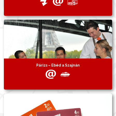
Párizs – Ebéd a Szajnán