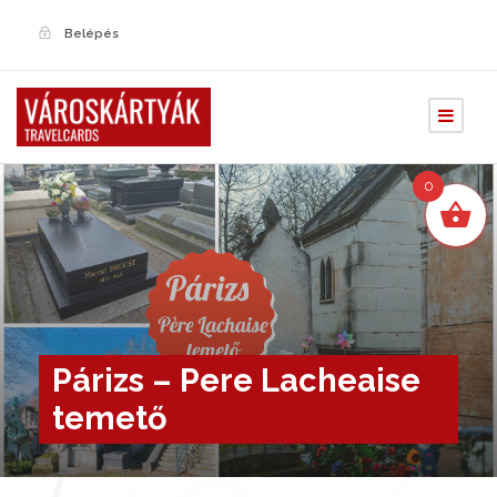
Belépés
0
Párizs – Pere Lacheaise
temető