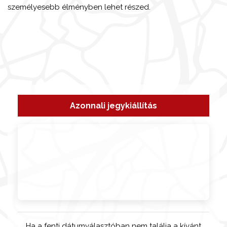
személyesebb élményben lehet részed.
Azonnali jegykiállítás
Ha a fenti dátumválasztóban nem találja a kívánt