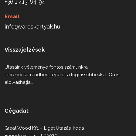
+36 1 413-64-94
Email
info@varoskartyak.hu
Visszajelzések
Utasaink véleménye fontos számunkra.
Időrendi sorrendben, legelöl a legfrissebbekkel, Ön is
elolvashatja…
Cégadat
Great Wood Kft. – Liget Utazási iroda
Engedélyszám: U-000751