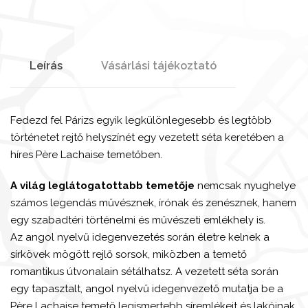
Leírás
Vásárlási tájékoztató
Fedezd fel Párizs egyik legkülönlegesebb és legtöbb
történetet rejtő helyszínét egy vezetett séta keretében a
híres Père Lachaise temetőben.
A világ leglátogatottabb temetője
nemcsak nyughelye
számos legendás művésznek, írónak és zenésznek, hanem
egy szabadtéri történelmi és művészeti emlékhely is.
Az angol nyelvű idegenvezetés során életre kelnek a
sírkövek mögött rejlő sorsok, miközben a temető
romantikus útvonalain sétálhatsz. A vezetett séta során
egy tapasztalt, angol nyelvű idegenvezető mutatja be a
Père Lachaise temető legismertebb síremlékeit és lakóinak