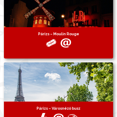
Párizs – Moulin Rouge
Párizs – Városnéző busz