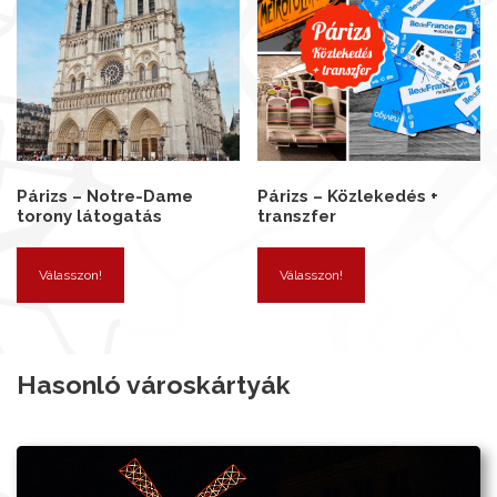
Párizs – Notre-Dame
Párizs – Közlekedés +
torony látogatás
transzfer
Válasszon!
Válasszon!
Hasonló városkártyák