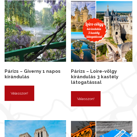
Párizs – Giverny 1 napos
Párizs – Loire-völgy
kirándulás
kirándulás 3 kastély
látogatással
Válasszon!
Válasszon!